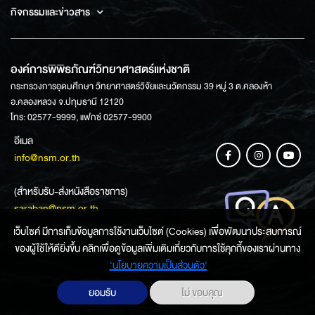
กิจกรรมและข่าวสาร
องค์การพิพิธภัณฑ์วิทยาศาสตร์แห่งชาติ
กระทรวงการอุดมศึกษา วิทยาศาสตร์วิจัยและนวัตกรรม 39 หมู่ 3 ต.คลองห้า
อ.คลองหลวง จ.ปทุมธานี 12120
โทร: 02577-9999, แฟกซ์ 02577-9900
อีเมล
info@nsm.or.th
(สำหรับรับ-ส่งหนังสือราชการ)
saraban@nsm.or.th
เว็บไซค์ มีการเก็บข้อมูลการใช้งานเว็บไซต์ (Cookies) เพื่อพัฒนาประสบการณ์
ของผู้ใช้ให้ดียิ่งขึ้น คลิกเพื่อดูข้อมูลเพิ่มเติมเกี่ยวกับการใช้คุกกี้ของเราผ่านทาง
ช่องทางการสอบถามข้อมูล
‘นโยบายความเป็นส่วนตัว'
ยอมรับ
ไม่ ขอบคุณ