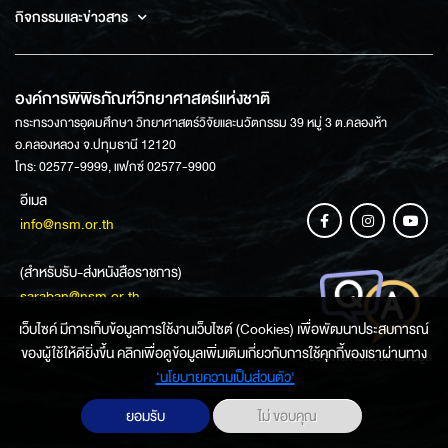
กิจกรรมและข่าวสาร
องค์การพิพิธภัณฑ์วิทยาศาสตร์แห่งชาติ
กระทรวงการอุดมศึกษา วิทยาศาสตร์วิจัยและนวัตกรรม 39 หมู่ 3 ต.คลองห้า
อ.คลองหลวง จ.ปทุมธานี 12120
โทร: 02577-9999, แฟกซ์ 02577-9900
อีเมล
info@nsm.or.th
(สำหรับรับ-ส่งหนังสือราชการ)
saraban@nsm.or.th
เว็บไซค์ มีการเก็บข้อมูลการใช้งานเว็บไซต์ (Cookies) เพื่อพัฒนาประสบการณ์
ของผู้ใช้ให้ดียิ่งขึ้น คลิกเพื่อดูข้อมูลเพิ่มเติมเกี่ยวกับการใช้คุกกี้ของเราผ่านทาง
ช่องทางการสอบถามข้อมูล
‘นโยบายความเป็นส่วนตัว'
ยอมรับ
ไม่ ขอบคุณ