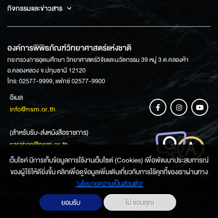
กิจกรรมและข่าวสาร
องค์การพิพิธภัณฑ์วิทยาศาสตร์แห่งชาติ
กระทรวงการอุดมศึกษา วิทยาศาสตร์วิจัยและนวัตกรรม 39 หมู่ 3 ต.คลองห้า
อ.คลองหลวง จ.ปทุมธานี 12120
โทร: 02577-9999, แฟกซ์ 02577-9900
อีเมล
info@nsm.or.th
(สำหรับรับ-ส่งหนังสือราชการ)
saraban@nsm.or.th
เว็บไซค์ มีการเก็บข้อมูลการใช้งานเว็บไซต์ (Cookies) เพื่อพัฒนาประสบการณ์
ของผู้ใช้ให้ดียิ่งขึ้น คลิกเพื่อดูข้อมูลเพิ่มเติมเกี่ยวกับการใช้คุกกี้ของเราผ่านทาง
ช่องทางการสอบถามข้อมูล
‘นโยบายความเป็นส่วนตัว'
ยอมรับ
ไม่ ขอบคุณ