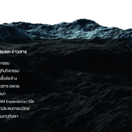
รมและข่าวสาร
จกรรม
ิทินกิจกรรม
ดซื้อจัดจ้าง
าวสาร อพวช.
วนา
M Experience | เปิด
กประสบการณ์วิทย์
วมงานกับเรา