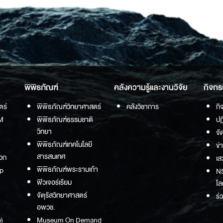
พิพิธภัณฑ์
คลังความรู้และงานวิจัย
กิจกร
ตร์
พิพิธภัณฑ์วิทยาศาสตร์
คลังวิชาการ
กิ
M
พิพิธภัณฑ์ธรรมชาติ
ปฏ
วิทยา
จั
พิพิธภัณฑ์เทคโนโลยี
ข่
สารสนเทศ
วก
เส
พิพิธภัณฑ์พระรามเก้า
p
NS
ฟิวเจอร์เรียม
โล
จัตุรัสวิทยาศาสตร์
ร่
อพวช.
)
Museum On Demand