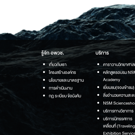
รู้จัก อพวช.
บริการ
เกี่ยวกับเรา
คาราวานวิทยาศาส
โครงสร้างองค์กร
หลักสูตรอบรม NS
Academy
นโยบายและมาตรฐาน
เยี่ยมชม(จองเข้าชม)
การดำเนินงาน
สิ่งอำนวยความสะด
กฏ ระเบียบ ข้อบังคับ
NSM Sciencesho
บริการทางวิชาการ
บริการนิทรรศการ
เคลื่อนที่ (Traveling
Exhibition Service