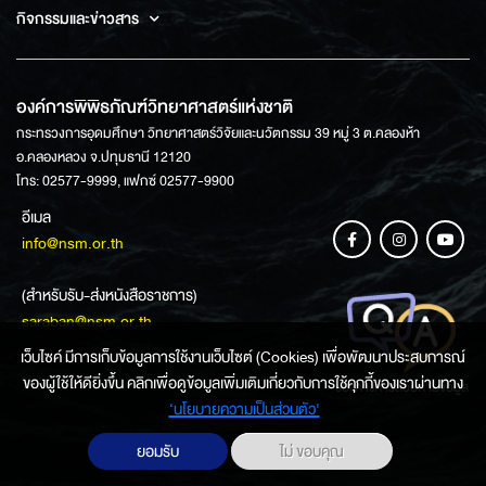
กิจกรรมและข่าวสาร
องค์การพิพิธภัณฑ์วิทยาศาสตร์แห่งชาติ
กระทรวงการอุดมศึกษา วิทยาศาสตร์วิจัยและนวัตกรรม 39 หมู่ 3 ต.คลองห้า
อ.คลองหลวง จ.ปทุมธานี 12120
โทร: 02577-9999, แฟกซ์ 02577-9900
อีเมล
info@nsm.or.th
(สำหรับรับ-ส่งหนังสือราชการ)
saraban@nsm.or.th
เว็บไซค์ มีการเก็บข้อมูลการใช้งานเว็บไซต์ (Cookies) เพื่อพัฒนาประสบการณ์
ของผู้ใช้ให้ดียิ่งขึ้น คลิกเพื่อดูข้อมูลเพิ่มเติมเกี่ยวกับการใช้คุกกี้ของเราผ่านทาง
ช่องทางการสอบถามข้อมูล
‘นโยบายความเป็นส่วนตัว'
ยอมรับ
ไม่ ขอบคุณ