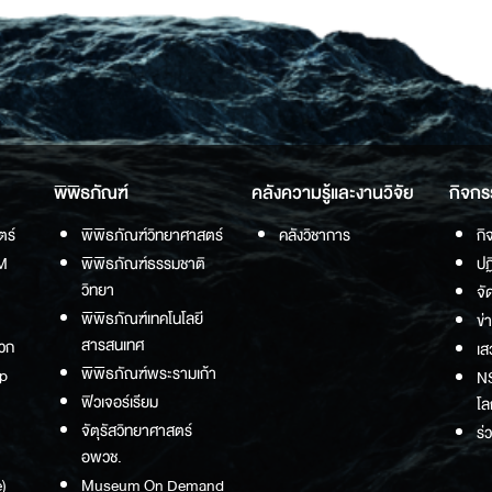
พิพิธภัณฑ์
คลังความรู้และงานวิจัย
กิจกร
ตร์
พิพิธภัณฑ์วิทยาศาสตร์
คลังวิชาการ
กิ
M
พิพิธภัณฑ์ธรรมชาติ
ปฏ
วิทยา
จั
พิพิธภัณฑ์เทคโนโลยี
ข่
สารสนเทศ
วก
เส
พิพิธภัณฑ์พระรามเก้า
p
NS
ฟิวเจอร์เรียม
โล
จัตุรัสวิทยาศาสตร์
ร่
อพวช.
)
Museum On Demand