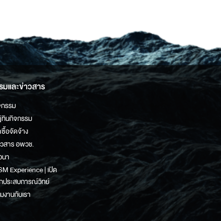
รมและข่าวสาร
จกรรม
ิทินกิจกรรม
ดซื้อจัดจ้าง
าวสาร อพวช.
วนา
M Experience | เปิด
กประสบการณ์วิทย์
วมงานกับเรา