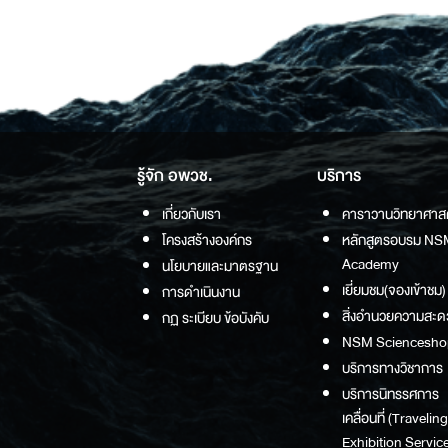
รู้จัก อพวช.
บริการ
เกี่ยวกับเรา
คาราวานวิทยาศาส
โครงสร้างองค์กร
หลักสูตรอบรม NS
Academy
นโยบายและมาตรฐาน
เยี่ยมชม(จองเข้าชม)
การดำเนินงาน
สิ่งอำนวยความสะด
กฏ ระเบียบ ข้อบังคับ
NSM Sciencesho
บริการทางวิชาการ
บริการนิทรรศการ
เคลื่อนที่ (Traveling
Exhibition Service