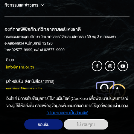
กิจกรรมและข่าวสาร
องค์การพิพิธภัณฑ์วิทยาศาสตร์แห่งชาติ
กระทรวงการอุดมศึกษา วิทยาศาสตร์วิจัยและนวัตกรรม 39 หมู่ 3 ต.คลองห้า
อ.คลองหลวง จ.ปทุมธานี 12120
โทร: 02577-9999, แฟกซ์ 02577-9900
อีเมล
info@nsm.or.th
(สำหรับรับ-ส่งหนังสือราชการ)
saraban@nsm.or.th
เว็บไซค์ มีการเก็บข้อมูลการใช้งานเว็บไซต์ (Cookies) เพื่อพัฒนาประสบการณ์
ของผู้ใช้ให้ดียิ่งขึ้น คลิกเพื่อดูข้อมูลเพิ่มเติมเกี่ยวกับการใช้คุกกี้ของเราผ่านทาง
ช่องทางการสอบถามข้อมูล
‘นโยบายความเป็นส่วนตัว'
ยอมรับ
ไม่ ขอบคุณ