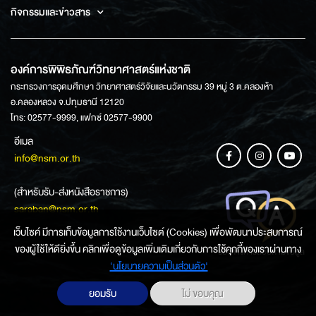
กิจกรรมและข่าวสาร
องค์การพิพิธภัณฑ์วิทยาศาสตร์แห่งชาติ
กระทรวงการอุดมศึกษา วิทยาศาสตร์วิจัยและนวัตกรรม 39 หมู่ 3 ต.คลองห้า
อ.คลองหลวง จ.ปทุมธานี 12120
โทร: 02577-9999, แฟกซ์ 02577-9900
อีเมล
info@nsm.or.th
(สำหรับรับ-ส่งหนังสือราชการ)
saraban@nsm.or.th
เว็บไซค์ มีการเก็บข้อมูลการใช้งานเว็บไซต์ (Cookies) เพื่อพัฒนาประสบการณ์
ของผู้ใช้ให้ดียิ่งขึ้น คลิกเพื่อดูข้อมูลเพิ่มเติมเกี่ยวกับการใช้คุกกี้ของเราผ่านทาง
ช่องทางการสอบถามข้อมูล
‘นโยบายความเป็นส่วนตัว'
ยอมรับ
ไม่ ขอบคุณ