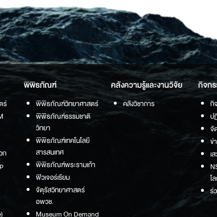
พิพิธภัณฑ์
คลังความรู้และงานวิจัย
กิจกร
ตร์
พิพิธภัณฑ์วิทยาศาสตร์
คลังวิชาการ
กิ
M
พิพิธภัณฑ์ธรรมชาติ
ปฏ
วิทยา
จั
พิพิธภัณฑ์เทคโนโลยี
ข่
สารสนเทศ
วก
เส
พิพิธภัณฑ์พระรามเก้า
p
NS
ฟิวเจอร์เรียม
โล
จัตุรัสวิทยาศาสตร์
ร่
อพวช.
)
Museum On Demand