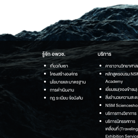
รู้จัก อพวช.
บริการ
เกี่ยวกับเรา
คาราวานวิทยาศาส
โครงสร้างองค์กร
หลักสูตรอบรม NS
Academy
นโยบายและมาตรฐาน
เยี่ยมชม(จองเข้าชม)
การดำเนินงาน
สิ่งอำนวยความสะด
กฏ ระเบียบ ข้อบังคับ
NSM Sciencesho
บริการทางวิชาการ
บริการนิทรรศการ
เคลื่อนที่ (Traveling
Exhibition Service