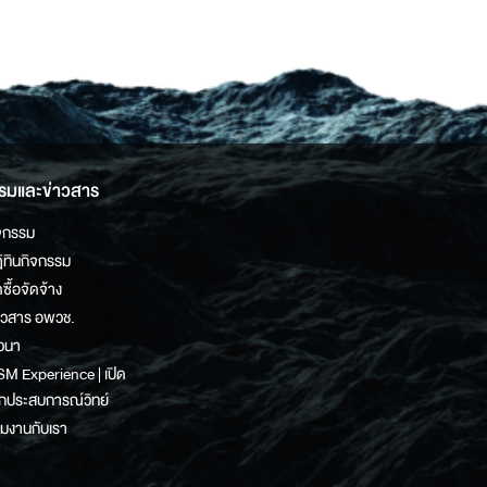
รมและข่าวสาร
จกรรม
ิทินกิจกรรม
ดซื้อจัดจ้าง
าวสาร อพวช.
วนา
M Experience | เปิด
กประสบการณ์วิทย์
วมงานกับเรา