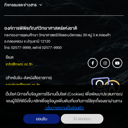
กิจกรรมและข่าวสาร
องค์การพิพิธภัณฑ์วิทยาศาสตร์แห่งชาติ
กระทรวงการอุดมศึกษา วิทยาศาสตร์วิจัยและนวัตกรรม 39 หมู่ 3 ต.คลองห้า
อ.คลองหลวง จ.ปทุมธานี 12120
โทร: 02577-9999, แฟกซ์ 02577-9900
อีเมล
info@nsm.or.th
(สำหรับรับ-ส่งหนังสือราชการ)
saraban@nsm.or.th
เว็บไซค์ มีการเก็บข้อมูลการใช้งานเว็บไซต์ (Cookies) เพื่อพัฒนาประสบการณ์
ของผู้ใช้ให้ดียิ่งขึ้น คลิกเพื่อดูข้อมูลเพิ่มเติมเกี่ยวกับการใช้คุกกี้ของเราผ่านทาง
ช่องทางการสอบถามข้อมูล
‘นโยบายความเป็นส่วนตัว'
ยอมรับ
ไม่ ขอบคุณ