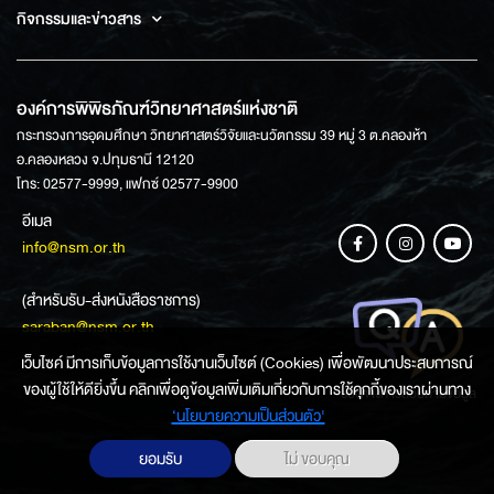
กิจกรรมและข่าวสาร
องค์การพิพิธภัณฑ์วิทยาศาสตร์แห่งชาติ
กระทรวงการอุดมศึกษา วิทยาศาสตร์วิจัยและนวัตกรรม 39 หมู่ 3 ต.คลองห้า
อ.คลองหลวง จ.ปทุมธานี 12120
โทร: 02577-9999, แฟกซ์ 02577-9900
อีเมล
info@nsm.or.th
(สำหรับรับ-ส่งหนังสือราชการ)
saraban@nsm.or.th
เว็บไซค์ มีการเก็บข้อมูลการใช้งานเว็บไซต์ (Cookies) เพื่อพัฒนาประสบการณ์
ของผู้ใช้ให้ดียิ่งขึ้น คลิกเพื่อดูข้อมูลเพิ่มเติมเกี่ยวกับการใช้คุกกี้ของเราผ่านทาง
ช่องทางการสอบถามข้อมูล
‘นโยบายความเป็นส่วนตัว'
ยอมรับ
ไม่ ขอบคุณ