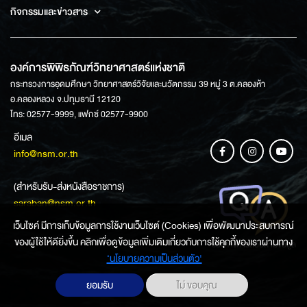
กิจกรรมและข่าวสาร
องค์การพิพิธภัณฑ์วิทยาศาสตร์แห่งชาติ
กระทรวงการอุดมศึกษา วิทยาศาสตร์วิจัยและนวัตกรรม 39 หมู่ 3 ต.คลองห้า
อ.คลองหลวง จ.ปทุมธานี 12120
โทร: 02577-9999, แฟกซ์ 02577-9900
อีเมล
info@nsm.or.th
(สำหรับรับ-ส่งหนังสือราชการ)
saraban@nsm.or.th
เว็บไซค์ มีการเก็บข้อมูลการใช้งานเว็บไซต์ (Cookies) เพื่อพัฒนาประสบการณ์
ของผู้ใช้ให้ดียิ่งขึ้น คลิกเพื่อดูข้อมูลเพิ่มเติมเกี่ยวกับการใช้คุกกี้ของเราผ่านทาง
ช่องทางการสอบถามข้อมูล
‘นโยบายความเป็นส่วนตัว'
ยอมรับ
ไม่ ขอบคุณ