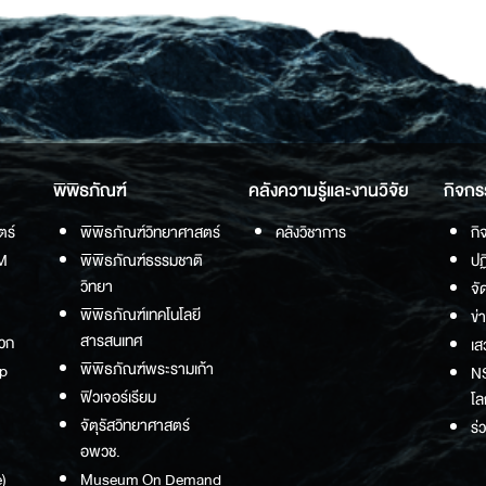
พิพิธภัณฑ์
คลังความรู้และงานวิจัย
กิจกร
ตร์
พิพิธภัณฑ์วิทยาศาสตร์
คลังวิชาการ
กิ
M
พิพิธภัณฑ์ธรรมชาติ
ปฏ
วิทยา
จั
พิพิธภัณฑ์เทคโนโลยี
ข่
สารสนเทศ
วก
เส
พิพิธภัณฑ์พระรามเก้า
p
NS
ฟิวเจอร์เรียม
โล
จัตุรัสวิทยาศาสตร์
ร่
อพวช.
)
Museum On Demand