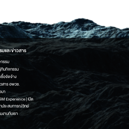
รมและข่าวสาร
จกรรม
ิทินกิจกรรม
ดซื้อจัดจ้าง
าวสาร อพวช.
วนา
M Experience | เปิด
กประสบการณ์วิทย์
วมงานกับเรา