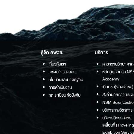
รู้จัก อพวช.
บริการ
เกี่ยวกับเรา
คาราวานวิทยาศาส
โครงสร้างองค์กร
หลักสูตรอบรม NS
Academy
นโยบายและมาตรฐาน
เยี่ยมชม(จองเข้าชม)
การดำเนินงาน
สิ่งอำนวยความสะด
กฏ ระเบียบ ข้อบังคับ
NSM Sciencesho
บริการทางวิชาการ
บริการนิทรรศการ
เคลื่อนที่ (Traveling
Exhibition Service