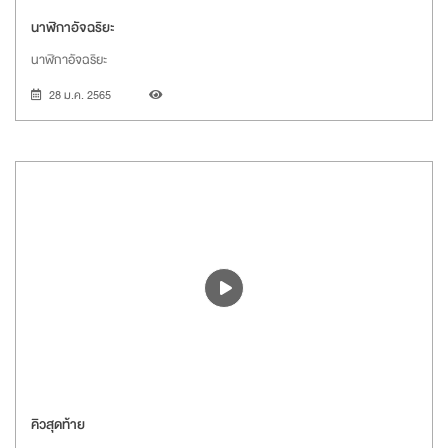
นาฬิกาอัจฉริยะ
นาฬิกาอัจฉริยะ
28 ม.ค. 2565
คิวสุดท้าย