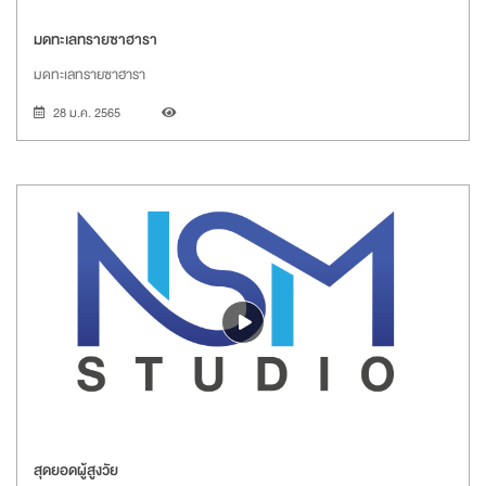
มดทะเลทรายซาฮารา
มดทะเลทรายซาฮารา
28 ม.ค. 2565
สุดยอดผู้สูงวัย