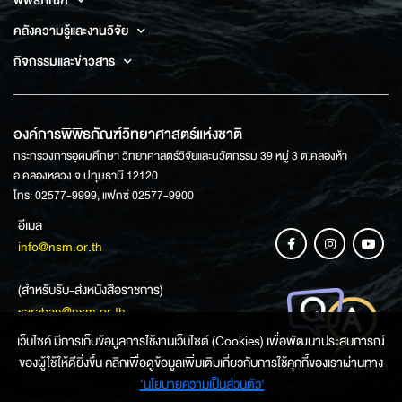
พิพิธภัณฑ์
คลังความรู้และงานวิจัย
กิจกรรมและข่าวสาร
องค์การพิพิธภัณฑ์วิทยาศาสตร์แห่งชาติ
กระทรวงการอุดมศึกษา วิทยาศาสตร์วิจัยและนวัตกรรม 39 หมู่ 3 ต.คลองห้า
อ.คลองหลวง จ.ปทุมธานี 12120
โทร: 02577-9999, แฟกซ์ 02577-9900
อีเมล
info@nsm.or.th
(สำหรับรับ-ส่งหนังสือราชการ)
saraban@nsm.or.th
เว็บไซค์ มีการเก็บข้อมูลการใช้งานเว็บไซต์ (Cookies) เพื่อพัฒนาประสบการณ์
ของผู้ใช้ให้ดียิ่งขึ้น คลิกเพื่อดูข้อมูลเพิ่มเติมเกี่ยวกับการใช้คุกกี้ของเราผ่านทาง
ช่องทางการสอบถามข้อมูล
‘นโยบายความเป็นส่วนตัว'