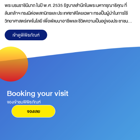
พระบรมราชินีนาถ ในปี พ.ศ. 2535 รัฐบาลสำนึกในพระมหากรุณาธิคุณ ที่
ล้นเกล้าฯ ทรงมีต่อพสกนิกรและประเทศชาติโดยเฉพาะทรงเป็นผู้นำในการใช้
วิทยาศาสตร์เทคโนโลยี เพื่อพัฒนาอาชีพและชีวิตความเป็นอยู่ของประชาชน
ฟื้นฟูทรัพยากรธรรมชาติ และสิ่งแวดล้อมตลอดจนการอนุรักษ์ศิลปวัฒนธรรม
เข้าดูพิพิธภัณฑ์
ของไทยในท้องถิ่นชนบทที่ห่างไกลมาอย่างต่อเนื่องด้วยความวิริยะอุตสาหะจน
บังเกิดผลสำเร็จอย่างเป็นรูปธรรมชัดเจนพระราชกรณียกิจของพระองค์นำไปสู่
การตื่นตัวด้านการวิจัยและพัฒนาทางวิทยาศาสตร์ และเทคโนโลยีในชีวิตประจำ
วัน ส่งผลต่อการยกระดับสภาพความเป็นอยู่ของประชาชน และการพัฒนา
ประเทศอย่างมีประสิทธิภาพคณะรัฐมนตรีในครั้งนั้นจึงได้ดำเนิน
Booking your visit
จองเข้าชมพิพิธภัณฑ์
จองเลย