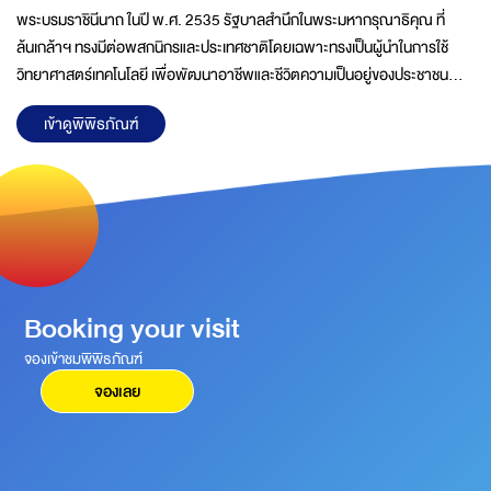
พระบรมราชินีนาถ ในปี พ.ศ. 2535 รัฐบาลสำนึกในพระมหากรุณาธิคุณ ที่
ล้นเกล้าฯ ทรงมีต่อพสกนิกรและประเทศชาติโดยเฉพาะทรงเป็นผู้นำในการใช้
วิทยาศาสตร์เทคโนโลยี เพื่อพัฒนาอาชีพและชีวิตความเป็นอยู่ของประชาชน
ฟื้นฟูทรัพยากรธรรมชาติ และสิ่งแวดล้อมตลอดจนการอนุรักษ์ศิลปวัฒนธรรม
เข้าดูพิพิธภัณฑ์
ของไทยในท้องถิ่นชนบทที่ห่างไกลมาอย่างต่อเนื่องด้วยความวิริยะอุตสาหะจน
บังเกิดผลสำเร็จอย่างเป็นรูปธรรมชัดเจนพระราชกรณียกิจของพระองค์นำไปสู่
การตื่นตัวด้านการวิจัยและพัฒนาทางวิทยาศาสตร์ และเทคโนโลยีในชีวิตประจำ
วัน ส่งผลต่อการยกระดับสภาพความเป็นอยู่ของประชาชน และการพัฒนา
ประเทศอย่างมีประสิทธิภาพคณะรัฐมนตรีในครั้งนั้นจึงได้ดำเนิน
Booking your visit
จองเข้าชมพิพิธภัณฑ์
จองเลย