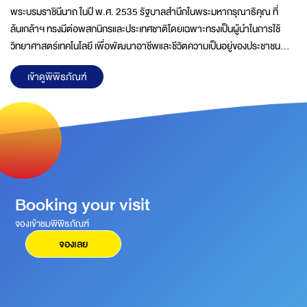
พระบรมราชินีนาถ ในปี พ.ศ. 2535 รัฐบาลสำนึกในพระมหากรุณาธิคุณ ที่
ล้นเกล้าฯ ทรงมีต่อพสกนิกรและประเทศชาติโดยเฉพาะทรงเป็นผู้นำในการใช้
วิทยาศาสตร์เทคโนโลยี เพื่อพัฒนาอาชีพและชีวิตความเป็นอยู่ของประชาชน
ฟื้นฟูทรัพยากรธรรมชาติ และสิ่งแวดล้อมตลอดจนการอนุรักษ์ศิลปวัฒนธรรม
เข้าดูพิพิธภัณฑ์
ของไทยในท้องถิ่นชนบทที่ห่างไกลมาอย่างต่อเนื่องด้วยความวิริยะอุตสาหะจน
บังเกิดผลสำเร็จอย่างเป็นรูปธรรมชัดเจนพระราชกรณียกิจของพระองค์นำไปสู่
การตื่นตัวด้านการวิจัยและพัฒนาทางวิทยาศาสตร์ และเทคโนโลยีในชีวิตประจำ
วัน ส่งผลต่อการยกระดับสภาพความเป็นอยู่ของประชาชน และการพัฒนา
ประเทศอย่างมีประสิทธิภาพคณะรัฐมนตรีในครั้งนั้นจึงได้ดำเนิน
Booking your visit
จองเข้าชมพิพิธภัณฑ์
จองเลย