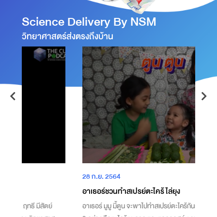
Science Delivery By NSM
วิทยาศาสตร์ส่งตรงถึงบ้าน
28 ก.ย. 2564
2
อาเธอร์ชวนทำสเปรย์ตะไคร้ไล่ยุง
แ
อาเธอร์ มูมู มี้ตูน จะพาไปทำสเปรย์ตะไคร้กันยุงกันค่ะ ส่วนประกอบมี
แ