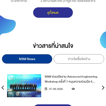
์
3 อย่าง คือตะไคร้ มะกรูด และ แอลกอฮล์ ตามไปดูกันเลยค่ะว่ามีขั้น
อ
ตอนในการทำอย่างไร
ค
ดูทั้งหมด
ส
เ
ข่าวสารที่น่าสนใจ
NSM News
ข่าวจัดซื้อจัดจ้าง
NSM ร่วมเปิดงาน Advanced Engineering
Workshop ครั้งที่ 7 หนุนความร่วมมือ 4
สถาบันวิจัย พัฒนาเทคโนโลยีขั้นสูงเพื่อ
07-08-2026
อนาคตประเทศไทย