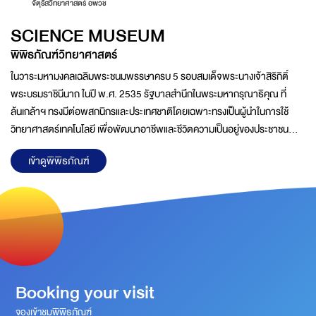
จัตุรัสวิทยาศาสตร์ อพวช
SCIENCE MUSEUM
พิพิธภัณฑ์วิทยาศาสตร์
ในวาระมหามงคลเฉลิมพระชนมพรรษาครบ 5 รอบสมเด็จพระนางเจ้าสิริกิติ์
พระบรมราชินีนาถ ในปี พ.ศ. 2535 รัฐบาลสำนึกในพระมหากรุณาธิคุณ ที่
ล้นเกล้าฯ ทรงมีต่อพสกนิกรและประเทศชาติโดยเฉพาะทรงเป็นผู้นำในการใช้
วิทยาศาสตร์เทคโนโลยี เพื่อพัฒนาอาชีพและชีวิตความเป็นอยู่ของประชาชน
ฟื้นฟูทรัพยากรธรรมชาติ และสิ่งแวดล้อมตลอดจนการอนุรักษ์ศิลปวัฒนธรรม
เข้าดูพิพิธภัณฑ์
ของไทยในท้องถิ่นชนบทที่ห่างไกลมาอย่างต่อเนื่องด้วยความวิริยะอุตสาหะจน
บังเกิดผลสำเร็จอย่างเป็นรูปธรรมชัดเจนพระราชกรณียกิจของพระองค์นำไปสู่
การตื่นตัวด้านการวิจัยและพัฒนาทางวิทยาศาสตร์ และเทคโนโลยีในชีวิตประจำ
วัน ส่งผลต่อการยกระดับสภาพความเป็นอยู่ของประชาชน และการพัฒนา
ประเทศอย่างมีประสิทธิภาพคณะรัฐมนตรีในครั้งนั้นจึงได้ดำเนิน
Booking your visit
จองเข้าชมพิพิธภัณฑ์