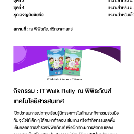
ชุดที่ 3
เหมาะสำหรับ ม.
ชุดที่ 4
เหมาะสำหรับ ม
ชุด ผจญภัยวัยจิ๋ว
เหมาะสำหรับเด็
สถานที่ :
ณ พิพิธภัณฑ์วิทยาศาสตร์
กิจกรรม : IT Walk Rally ณ พิพิธภัณฑ์
เทคโนโลยีสารสนเทศ
เปิดประสบการณ์ตะลุยเรียนรู้นิทรรศการในลักษณะกิจกรรมร่วมมือ
กัน จูงใจให้เด็ก ๆ ได้คนหาคำตอบ เล่น เกม หรือทำกิจกรรมสุดตื่น
เต้นตลอดการสำรวจพิพิธภัณฑ์ เพื่อฝึกทักษะการสังเกต แสดง