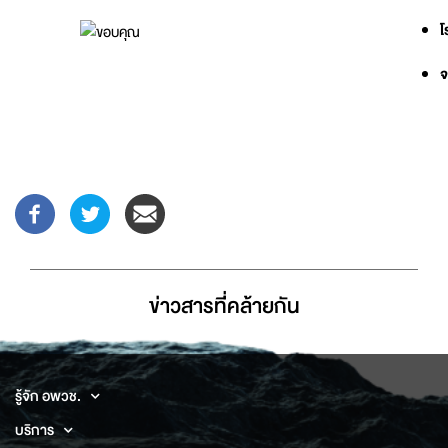
โ
จ
ข่าวสารที่่คล้ายกัน
รู้จัก อพวช.
บริการ