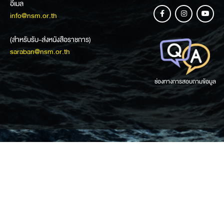
อีเมล
info@nsm.or.th
(สำหรับรับ-ส่งหนังสือราชการ)
saraban@nsm.or.th
ช่องทางการสอบถามข้อมูล