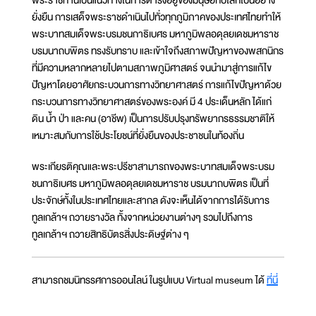
ยั่งยืน การเสด็จพระราชดำเนินไปทั่วทุกภูมิภาคของประเทศไทยทำให้
พระบาทสมเด็จพระบรมชนกาธิเบศร มหาภูมิพลอดุลยเดชมหาราช
บรมนาถบพิตร ทรงรับทราบ และเข้าใจถึงสภาพปัญหาของพสกนิกร
ที่มีความหลากหลายไปตามสภาพภูมิศาสตร์ จนนำมาสู่การแก้ไข
ปัญหาโดยอาศัยกระบวนการทางวิทยาศาสตร์ การแก้ไขปัญหาด้วย
กระบวนการทางวิทยาศาสตร์ของพระองค์ มี 4 ประเด็นหลัก ได้แก่
ดิน น้ำ ป่า และคน (อาชีพ) เป็นการปรับปรุงทรัพยากรธรรมชาติให้
เหมาะสมกับการใช้ประโยชน์ที่ยั่งยืนของประชาชนในท้องถิ่น
พระเกียรติคุณและพระปรีชาสามารถของพระบาทสมเด็จพระบรม
ชนกาธิเบศร มหาภูมิพลอดุลยเดชมหาราช บรมนาถบพิตร เป็นที่
ประจักษ์ทั้งในประเทศไทยและสากล ดังจะเห็นได้จากการได้รับการ
ทูลเกล้าฯ ถวายรางวัล ทั้งจากหน่วยงานต่างๆ รวมไปถึงการ
ทูลเกล้าฯ ถวายสิทธิบัตรสิ่งประดิษฐ์ต่าง ๆ
สามารถชมนิทรรศการออนไลน์ ในรูปแบบ Virtual museum ได้
ที่นี่