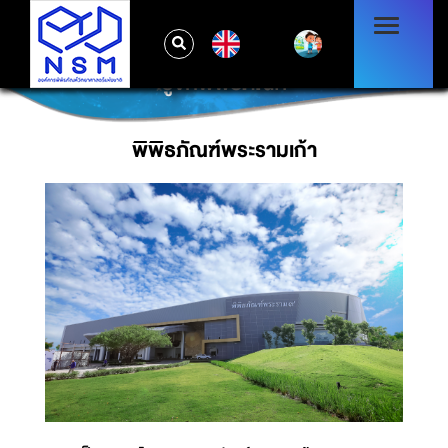
EN
รู้จักพิพิธภัณฑ์
พิพิธภัณฑ์พระรามเก้า