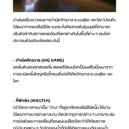
นำเสนอเรื่องราวของการกำเนิดจักรวาล ระบบสุริยะ และโลก ไปจนถึง
วิวัฒนาการของสิ่งมีชีวิต จนกระทั่งเกิดสายพันธุ์มนุษย์ที่สามารถ
ปรับตัวเข้ากับสภาพแวดล้อมที่แตกต่างกันในพื้นที่ต่าง ๆ ของโลก
ประกอบด้วยส่วนจัดแสดง ดังนี้
- กำเนิดจักรวาล (BIG BANG)
จุดเริ่มต้นของทุกสรรพสิ่ง สรรพชีวิตบนโลกเป็นผลสืบเนื่องมาจาก
การระเบิดครั้งใหญ่หรือบิ๊กแบงซึ่งก่อให้เกิดจักรวาล ระบบสุริยะ และ
โลก
- ที่พักพิง (SHELTER)
กว่าโลกจะกลายมาเป็น “บ้าน” ที่อยู่อาศัยของสิ่งมีชีวิตนั้น ได้ผ่าน
วิวัฒนาการมาอย่างยาวนาน เกิดปรากฏการณ์ต่าง ๆ มากมาย เช่น
การก่อตัวและการเคลื่อนที่ของแผ่นเปลือกโลก ทำให้เกิดสภาพ
ภูมิประเทศต่าง ๆ วัฏจักรของน้ำที่ก่อให้เกิดการหมุนเวียนของน้ำ