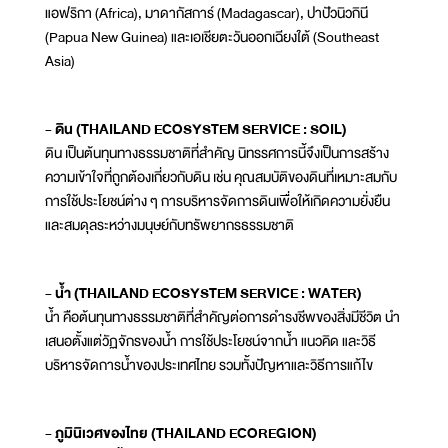
แอฟริกา (Africa), มาดากัสการ์ (Madagascar), ปาปัวนิวกินี
(Papua New Guinea) และเอเชียตะวันออกเฉียงใต้ (Southeast
Asia)
- ดิน (THAILAND ECOSYSTEM SERVICE : SOIL)
ดิน เป็นต้นทุนทางธรรมชาติที่สำคัญ นิทรรศการนี้จึงเป็นการสร้าง
ความเข้าใจที่ถูกต้องเกี่ยวกับดิน เช่น คุณสมบัติของดินที่เหมาะสมกับ
การใช้ประโยชน์ต่าง ๆ การบริหารจัดการดินเพื่อให้เกิดความยั่งยืน
และสมดุลระหว่างมนุษย์กับทรัพยากรธรรมชาติ
- น้ำ (THAILAND ECOSYSTEM SERVICE : WATER)
น้ำ คือต้นทุนทางธรรมชาติที่สำคัญต่อการดำรงชีพของสิ่งมีชีวิต นำ
เสนอตั้งแต่วัฏจักรของน้ำ การใช้ประโยชน์จากน้ำ แนวคิด และวิธี
บริหารจัดการน้ำของประเทศไทย รวมทั้งปัญหาและวิธีการแก้ไข
- ภูมินิเวศของไทย (THAILAND ECOREGION)