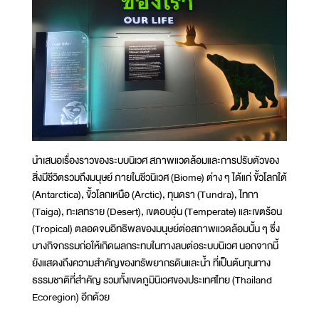
นำเสนอเรื่องราวของระบบนิเวศ สภาพแวดล้อมและการปรับตัวของ
สิ่งมีชีวิตรวมถึงมนุษย์ ภายในชีวนิเวศ (Biome) ต่าง ๆ ได้แก่ ขั้วโลกใต้
(Antarctica), ขั้วโลกเหนือ (Arctic), ทุนดรา (Tundra), ไทกา
(Taiga), ทะเลทราย (Desert), เขตอบอุ่น (Temperate) และเขตร้อน
(Tropical) ตลอดจนอิทธิพลของมนุษย์ต่อสภาพแวดล้อมนั้น ๆ ซึ่ง
บางกิจกรรมก่อให้เกิดผลกระทบในทางลบต่อระบบนิเวศ นอกจากนี้
ยังแสดงถึงความสำคัญของทรัพยากรดินและน้ำ ที่เป็นต้นทุนทาง
ธรรมชาติที่สำคัญ รวมทั้งเขตภูมินิเวศของประเทศไทย (Thailand
Ecoregion) อีกด้วย