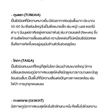
- ทุนดรา (TUNDRA)
เป็นชีวนิเวศที่มีความหนาวเย็น มีช่วงอากาศอบอุ่นสั้นมาก ประมาณ
50-60 วัน พืชส่วนใหญ่จึงเป็นพืชขนาดเล็ก เช่น หญ้า มอส ดอกไม้
ต่าง ๆ มีมนุษย์อาศัยอยู่หลายเผ่าพันธุ์ เช่น ชาวเนเนตส์ (Nenets) ซึ่ง
ดำรงชีพโดยการเลี้ยงเรนเดียร์ ความโดดเด่นที่ไม่เหมือนชีวนิเวศเขต
อื่นคือการเกิดขึ้นของฝูงยุงนับล้านตัวในช่วงฤดูร้อน
- ไทกา (TAIGA)
เป็นชีวนิเวศบนบกที่ใหญ่ที่สุดในโลก มีแนวป่าสนขนาดใหญ่ มีการ
เปลี่ยนแปลงของภูมิอากาศแบบสุดโต่งคือมีฤดูหนาวยาวนานและมีฤดู
ร้อนช่วงสั้นๆ เป็นพื้นที่ที่มีความเสี่ยงต่อปัญหาสภาพแวดล้อม เช่น
ไฟป่า การบุกรุกของแมลง
- ทะเลทราย (DESERT)
มีสภาพภูมิอากาศแบบสุดโต่งในอีกลักษณะหนึ่ง คือเต็มไปด้วยความ