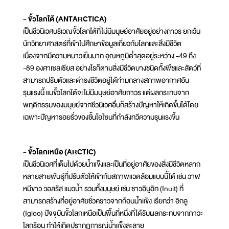
- ขั้วโลกใต้ (ANTARCTICA)
เป็นชีวนิเวศบริเวณขั้วโลกใต้ที่ไม่มีมนุษย์อาศัยอยู่อย่างถาวร ยกเว้น
นักวิทยาศาสตร์ที่เข้าไปศึกษาข้อมูลเกี่ยวกับโลกและสิ่งมีชีวิต
เนื่องจากมีความหนาวเย็นมาก อุณหภูมิต่ำสุดอยู่ระหว่าง -49 ถึง
-89 องศาเซลเซียส อย่างไรก็ตามสิ่งมีชีวิตบางชนิดทั้งพืชและสัตว์ที่
สามารถปรับตัวและดำรงชีวิตอยู่ได้ท่ามกลางสภาพอากาศอัน
รุนแรงนี้ แมขั้วโลกใต้จะไม่มีมนุษย์อาศัยถาวร แต่ผลกระทบจาก
พฤติกรรมของมนุษย์จากชีวนิเวศอื่นก็สร้างปัญหาให้เกิดขึ้นได้โดย
เฉพาะปัญหารอยรั่วของชั้นโอโซนที่กำลังทวีความรุนแรงขึ้น
- ขั้วโลกเหนือ (ARCTIC)
เป็นชีวนิเวศที่เต็มไปด้วยน้ำแข็งและเป็นที่อยู่อาศัยของสิ่งมีชีวิตหลาก
หลายสายพันธุ์ที่ปรับตัวให้เข้ากับสภาพแวดล้อมแบบนี้ได้ เช่น วาฬ
หมีขาว วอลรัส แมวน้ำ รวมทั้งมนุษย์ เช่น ชาวอินูอิท (Inuit) ที่
สามารถสร้างที่อยู่อาศัยชั่วคราวจากก้อนน้ำแข็ง เรียกว่า อิกลู
(Igloo) ปัจจุบันขั้วโลกเหนือเป็นพื้นที่หนึ่งที่ได้รับผลกระทบจากภาวะ
โลกร้อน ทำให้เกิดปรากฏการณ์น้ำแข็งละลาย