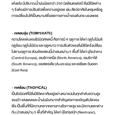
แห้งแล้ง มีปริมาณน้ำฝนน้อยกว่า 250 มิลลิเมตรต่อปี สิ่งมีชีวิตต่าง
ๆ จึงต้องมีการปรับตัวเพื่อความอยู่รอด เช่น สัตว์อาศัยในหลุมหรือรู
การเปลี่ยนใบให้เป็นหนามเพื่อลดการคายน้ำของต้นกระบองเพชร
- เขตอบอุ่น (TEMPERATE)
ความโดดเด่นของชีวนิเวศเขตนี้ คือการมี 4 ฤดูกาล ได้แก่ ฤดูใบไม้ผลิ
ฤดูร้อน ฤดูใบไม้ร่วง และฤดูหนาว การปรับตัวของสิ่งมีชีวิตจึงเปลี่ยน
ไปตามฤดูกาล ส่วนจัดแสดงนี้นำเสนอผ่าน 5 พื้นที่ ได้แก่ ยุโรปกลาง
(Central Europe), อเมริกาเหนือ (North America), อเมริกาใต้
(South America), ออสเตรเลีย (Australia) และเอเชียตะวันออก
(East Asia)
- เขตร้อน (TROPICAL)
เป็นชีวนิเวศที่มีสิ่งมีชีวิตอาศัยอยู่อย่างหนาแน่นในทุกลำดับความสูง
ของป่า แสงแดดและน้ำฝนมีบทบาทสำคัญต่อการเจริญเติบโตของ
พืช เป็นพื้นที่ที่มีความหลากหลายทางชีวภาพสูง และมีความแตกต่าง
กัน นำเสนอผ่าน 5 พื้นที่สำคัญ ได้แก่ นีโอทรอปิก (Neotropic),