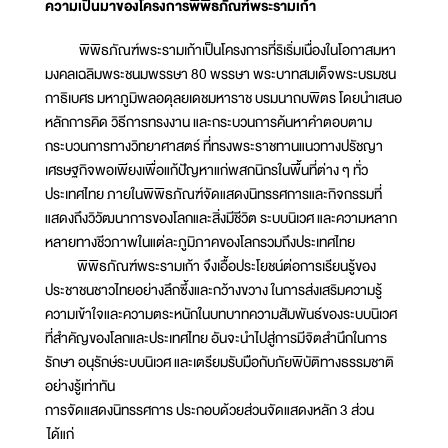
ความเป็นมาของโครงการพิพิธภัณฑ์พระรามเก้า
พิพิธภัณฑ์พระรามเก้าเป็นโครงการที่ริเริ่มเนื่องในโอกาสมหา
มงคลเฉลิมพระชนมพรรษา 80 พรรษา พระบาทสมเด็จพระบรมชน
กาธิเบศร มหาภูมิพลอดุลยเดชมหาราช บรมนาถบพิตร โดยนำเสนอ
หลักการคิด วิธีการทรงงาน และกระบวนการค้นหาคำตอบตาม
กระบวนการทางวิทยาศาสตร์ ที่ทรงพระราชทานแนวทางปรัชญา
เศรษฐกิจพอเพียงเพื่อแก้ปัญหาแก่พสกนิกรในพื้นที่ต่าง ๆ ทั่ว
ประเทศไทย ภายในพิพิธภัณฑ์จัดแสดงนิทรรศการและกิจกรรมที่
แสดงถึงวิวัฒนาการของโลกและสิ่งมีชีวิต ระบบนิเวศ และความหลาก
หลายทางชีวภาพในแต่ละภูมิภาคของโลกรวมถึงประเทศไทย
พิพิธภัณฑ์พระรามเก้า จึงเอื้อประโยชน์ต่อการเรียนรู้ของ
ประชาชนชาวไทยอย่างลึกซึ้งและกว้างขวาง ในการส่งเสริมความรู้
ความเข้าใจและความตระหนักในบทบาทความสัมพันธ์ของระบบนิเวศ
ที่สำคัญของโลกและประเทศไทย อันจะนำไปสู่การมีจิตสำนึกในการ
รักษา อนุรักษ์ระบบนิเวศ และเตรียมรับมือกับภัยพิบัติทางธรรมชาติ
อย่างรู้เท่าทัน
การจัดแสดงนิทรรศการ ประกอบด้วยส่วนจัดแสดงหลัก 3 ส่วน
ได้แก่