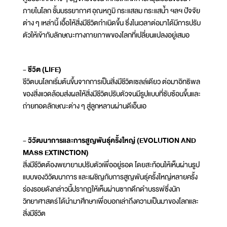
ภายในโลก ชั้นบรรยากาศ อุณหภูมิ กระแสลม กระแสน้ำ ฯลฯ ปัจจัย
ต่าง ๆ เหล่านี้ เอื้อให้สิ่งมีชีวิตกำเนิดขึ้น ซึ่งในเวลาต่อมาได้มีการปรับ
ตัวให้เข้ากับลักษณะทางกายภาพของโลกที่เปลี่ยนแปลงอยู่เสมอ
- ชีวิต (LIFE)
ชีวิตบนโลกเริ่มต้นขึ้นจากการเป็นสิ่งมีชีวิตเซลล์เดียว ต่อมาอิทธิพล
ของสิ่งแวดล้อมส่งผลให้สิ่งมีชีวิตปรับตัวจนมีรูปแบบที่ซับซ้อนขึ้นและ
ถ่ายทอดลักษณะต่าง ๆ สู่ลูกหลานผ่านดีเอ็นเอ
- วิวัฒนาการและการสูญพันธุ์ครั้งใหญ่ (EVOLUTION AND
MASS EXTINCTION)
สิ่งมีชีวิตต้องพยายามปรับตัวเพื่ออยู่รอด โดยสะท้อนให้เห็นผ่านรูป
แบบของวิวัฒนาการ และเผชิญกับการสูญพันธุ์ครั้งใหญ่หลายครั้ง
ร่องรอยดังกล่าวนี้ปรากฏให้เห็นผ่านซากดึกดำบรรพ์ซึ่งนัก
วิทยาศาสตร์ได้นำมาศึกษาเพื่อบอกเล่าถึงความเป็นมาของโลกและ
สิ่งมีชีวิต