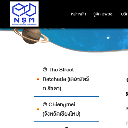
หน้าหลัก
หน้าหลัก
รู้จัก อพวช.
รู้จัก อพวช.
บริ
บริ
@ The Street
Ratchada (เดอะสตรี
จ
ท รัชดา)
จ
@ Chiangmai
N
(จังหวัดเชียงใหม่)
เ