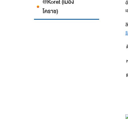
@Korat (เมือง
อ
โคราช)
เ
ล
ร
ต
ห