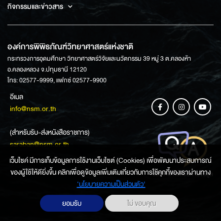
กิจกรรมและข่าวสาร
องค์การพิพิธภัณฑ์วิทยาศาสตร์แห่งชาติ
กระทรวงการอุดมศึกษา วิทยาศาสตร์วิจัยและนวัตกรรม 39 หมู่ 3 ต.คลองห้า
อ.คลองหลวง จ.ปทุมธานี 12120
โทร: 02577-9999, แฟกซ์ 02577-9900
อีเมล
info@nsm.or.th
(สำหรับรับ-ส่งหนังสือราชการ)
saraban@nsm.or.th
เว็บไซค์ มีการเก็บข้อมูลการใช้งานเว็บไซต์ (Cookies) เพื่อพัฒนาประสบการณ์
ของผู้ใช้ให้ดียิ่งขึ้น คลิกเพื่อดูข้อมูลเพิ่มเติมเกี่ยวกับการใช้คุกกี้ของเราผ่านทาง
ช่องทางการสอบถามข้อมูล
‘นโยบายความเป็นส่วนตัว'
ยอมรับ
ไม่ ขอบคุณ