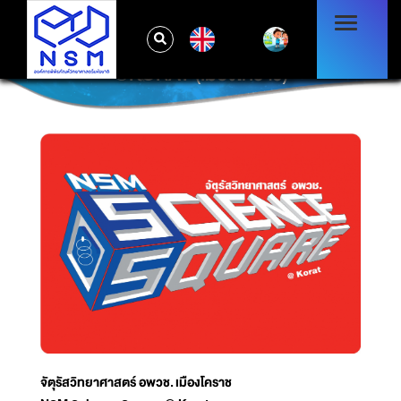
EN
@KORAT (เมืองโคราช)
จัตุรัสวิทยาศาสตร์ อพวช. เมืองโคราช