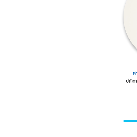
ศ
ปลัดก