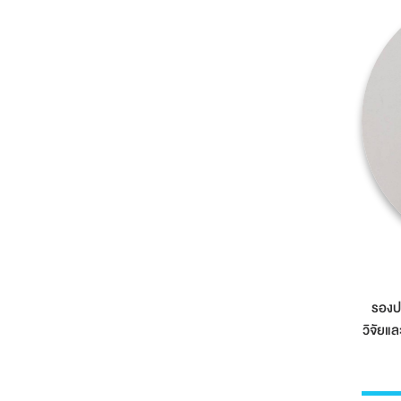
รองป
วิจัยแ