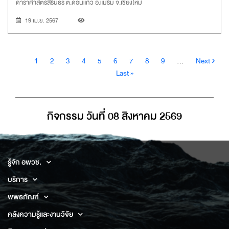
ดาราศาสตร์สิรินธร ต.ดอนแก้ว อ.แม่ริม จ.เชียงใหม่
19 เม.ย. 2567
Pagination
Current
Page
Page
Page
Page
Page
Page
Page
Page
Next
1
2
3
4
5
6
7
8
9
…
Next ›
page
page
Last
Last »
page
กิจกรรม วันที่ 08 สิงหาคม 2569
รู้จัก อพวช.
บริการ
พิพิธภัณฑ์
คลังความรู้และงานวิจัย