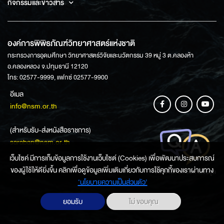
กิจกรรมและข่าวสาร
องค์การพิพิธภัณฑ์วิทยาศาสตร์แห่งชาติ
กระทรวงการอุดมศึกษา วิทยาศาสตร์วิจัยและนวัตกรรม 39 หมู่ 3 ต.คลองห้า
อ.คลองหลวง จ.ปทุมธานี 12120
โทร: 02577-9999, แฟกซ์ 02577-9900
อีเมล
info@nsm.or.th
(สำหรับรับ-ส่งหนังสือราชการ)
saraban@nsm.or.th
เว็บไซค์ มีการเก็บข้อมูลการใช้งานเว็บไซต์ (Cookies) เพื่อพัฒนาประสบการณ์
ของผู้ใช้ให้ดียิ่งขึ้น คลิกเพื่อดูข้อมูลเพิ่มเติมเกี่ยวกับการใช้คุกกี้ของเราผ่านทาง
ช่องทางการสอบถามข้อมูล
‘นโยบายความเป็นส่วนตัว'
ยอมรับ
ไม่ ขอบคุณ