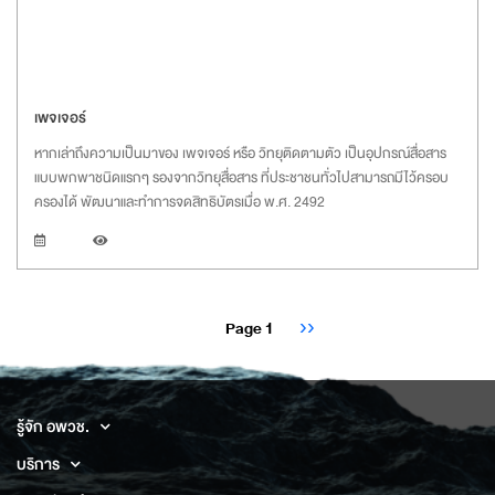
เพจเจอร์
หากเล่าถึงความเป็นมาของ เพจเจอร์ หรือ วิทยุติดตามตัว เป็นอุปกรณ์สื่อสาร
แบบพกพาชนิดแรกๆ รองจากวิทยุสื่อสาร ที่ประชาชนทั่วไปสามารถมีไว้ครอบ
ครองได้ พัฒนาและทำการจดสิทธิบัตรเมื่อ พ.ศ. 2492
Pagination
Next
Page 1
››
page
รู้จัก อพวช.
บริการ