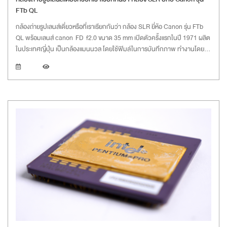
FTb QL
กล้องถ่ายรูปเลนส์เดี่ยวหรือที่เราเรียกกันว่า กล้อง SLR ยี่ห้อ Canon รุ่น FTb
QL พร้อมเลนส์ canon FD f2.0 ขนาด 35 mm เปิดตัวครั้งแรกในปี 1971 ผลิต
ในประเทศญี่ปุ่น เป็นกล้องแมนนวล โดยใช้ฟิมล์ในการบันทึกภาพ ทำงานโดยไม่
ต้องใช้ถ่าน (ถ่านใช้สำหรับวัดแสงเท่านั้น) ซึ่งต้องใช้ถ่าน PX625 ปัจจุบันถ่านรุ่น
นี้ไม่ผลิตแล้ว