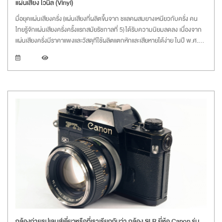
แผ่นเสียง ไวนิล (Vinyl)
มื่อยุคแผ่นเสียงครั่ง (แผ่นเสียงที่ผลิตขึ้นจาก ชแลคผสมยางเหนียวกับครั่ง คน
ไทยรู้จักแผ่นเสียงครั่งครั้งแรกสมัยรัชกาลที่ 5) ได้รับความนิยมลดลง เนื่องจาก
แผ่นเสียงครั่งมีราคาแพงและวัสดุทีใช้ผลิตแตกหักและเสียหายได้ง่าย ในปี พ.ศ.
2491
กล้องถ่ายรูปเลนส์เดี่ยวหรือที่เราเรียกกันว่า กล้อง SLR ยี่ห้อ Canon รุ่น