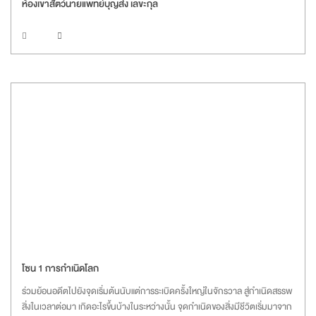
ห้องเขาสัตว์นายแพทย์บุญส่ง เลขะกุล
โซน 1 การกำเนิดโลก
ร่วมย้อนอดีตไปยังจุดเริ่มต้นนับแต่การระเบิดครั้งใหญ่ในจักรวาล สู่กำเนิดสรรพ
สิ่งในเวลาต่อมา เกิดอะไรขึ้นบ้างในระหว่างนั้น จุดกำเนิดของสิ่งมีชีวิตเริ่มมาจาก