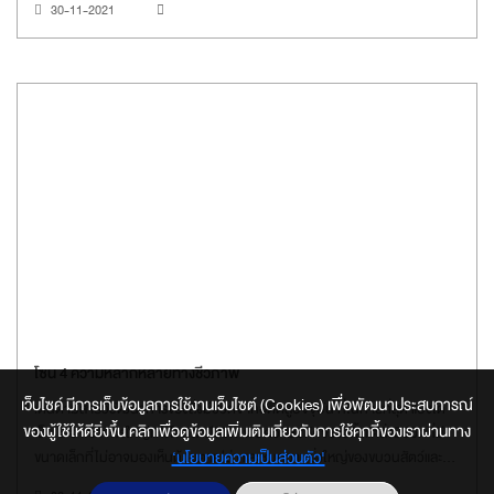
30-11-2021
โซน 4 ความหลากหลายทางชีวภาพ
เว็บไซค์ มีการเก็บข้อมูลการใช้งานเว็บไซต์ (Cookies) เพื่อพัฒนาประสบการณ์
เดินตามสายวิวัฒนาการของสิ่งมีชีวิตจากอดีตสู่ปัจจุบัน ที่ในท้ายที่สุด แบ่งได้
ของผู้ใช้ให้ดียิ่งขึ้น คลิกเพื่อดูข้อมูลเพิ่มเติมเกี่ยวกับการใช้คุกกี้ของเราผ่านทาง
เป็น 5 อาณาจักรใหญ่แห่งโลกสิ่งมีชีวิต พบความมหัศจรรย์ตั้งแต่สิ่งมีชีวิตที่มี
‘นโยบายความเป็นส่วนตัว'
ขนาดเล็กที่ไม่อาจมองเห็นด้วยตาเปล่า และชมความยิ่งใหญ่ของขบวนสัตว์และพืช
นานาชนิดที่จำลองได้ราวกับมีชีวิต