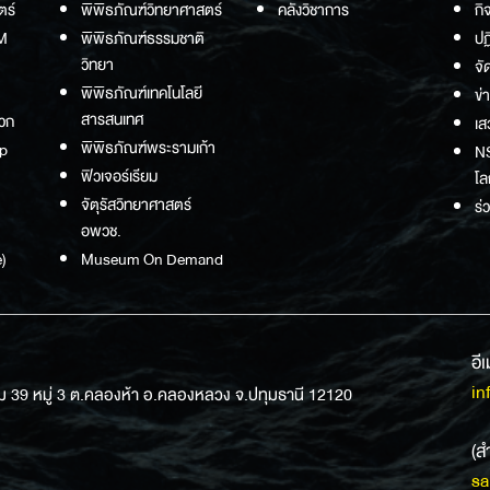
ตร์
พิพิธภัณฑ์วิทยาศาสตร์
คลังวิชาการ
กิ
M
พิพิธภัณฑ์ธรรมชาติ
ปฏ
วิทยา
จั
พิพิธภัณฑ์เทคโนโลยี
ข่
สารสนเทศ
วก
เส
พิพิธภัณฑ์พระรามเก้า
p
NS
ฟิวเจอร์เรียม
โล
จัตุรัสวิทยาศาสตร์
ร่
อพวช.
)
Museum On Demand
อี
in
ม 39 หมู่ 3 ต.คลองห้า อ.คลองหลวง จ.ปทุมธานี 12120
(ส
sa