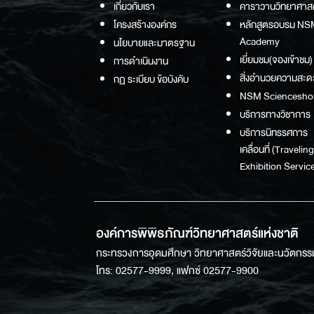
เกี่ยวกับเรา
คาราวานวิทยาศาส
โครงสร้างองค์กร
หลักสูตรอบรม NS
Academy
นโยบายและมาตรฐาน
เยี่ยมชม(จองเข้าชม)
การดำเนินงาน
สิ่งอำนวยความสะด
กฏ ระเบียบ ข้อบังคับ
NSM Sciencesho
บริการทางวิชาการ
บริการนิทรรศการ
เคลื่อนที่ (Traveling
Exhibition Service
องค์การพิพิธภัณฑ์วิทยาศาสตร์แห่งชาติ
กระทรวงการอุดมศึกษา วิทยาศาสตร์วิจัยและนวัตกรร
โทร: 02577-9999, แฟกซ์ 02577-9900