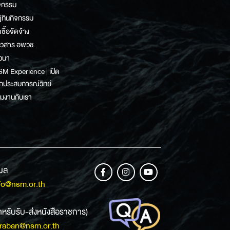
จกรรม
ิทินกิจกรรม
ดซื้อจัดจ้าง
าวสาร อพวช.
วนา
M Experience | เปิด
กประสบการณ์วิทย์
วมงานกับเรา
เมล
fo@nsm.or.th
ำหรับรับ-ส่งหนังสือราชการ)
raban@nsm.or.th