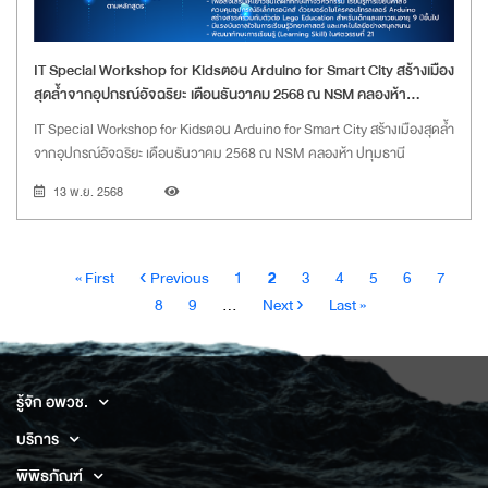
IT Special Workshop for Kidsตอน Arduino for Smart City สร้างเมือง
สุดล้ำจากอุปกรณ์อัจฉริยะ เดือนธันวาคม 2568 ณ NSM คลองห้า
ปทุมธานี
IT Special Workshop for Kidsตอน Arduino for Smart City สร้างเมืองสุดล้ำ
จากอุปกรณ์อัจฉริยะ เดือนธันวาคม 2568 ณ NSM คลองห้า ปทุมธานี
13 พ.ย. 2568
Pagination
หน้า
หน้า
Page
Current
Page
Page
Page
Page
Page
Pa
« First
‹ Previous
1
2
3
4
5
6
7
แรก
ก่อน
page
Page
Next
Last
8
9
…
Next ›
Last »
หน้า
page
page
รู้จัก อพวช.
บริการ
พิพิธภัณฑ์