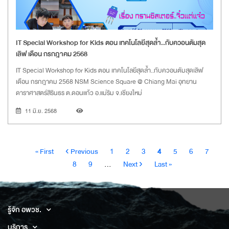
IT Special Workshop for Kids ตอน เทคโนโลยีสุดล้ำ..กับควอนตัมสุด
เลิฟ เดือน กรกฎาคม 2568
IT Special Workshop for Kids ตอน เทคโนโลยีสุดล้ำ..กับควอนตัมสุดเลิฟ
เดือน กรกฎาคม 2568 NSM Science Square @ Chiang Mai อุทยาน
ดาราศาสตร์สิรินธร ต.ดอนแก้ว อ.แม่ริม จ.เชียงใหม่
11 มิ.ย. 2568
Pagination
หน้า
หน้า
Page
Page
Page
Current
Page
Page
Page
Pa
« First
‹ Previous
1
2
3
4
5
6
7
แรก
ก่อน
page
Page
Next
Last
8
9
…
Next ›
Last »
หน้า
page
page
รู้จัก อพวช.
บริการ