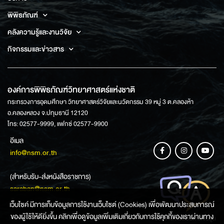
พิพิธภัณฑ์
คลังความรู้และงานวิจัย
กิจกรรมและข่าวสาร
องค์การพิพิธภัณฑ์วิทยาศาสตร์แห่งชาติ
กระทรวงการอุดมศึกษา วิทยาศาสตร์วิจัยและนวัตกรรม 39 หมู่ 3 ต.คลองห้า
อ.คลองหลวง จ.ปทุมธานี 12120
โทร: 02577-9999, แฟกซ์ 02577-9900
อีเมล
info@nsm.or.th
(สำหรับรับ-ส่งหนังสือราชการ)
saraban@nsm.or.th
เว็บไซค์ มีการเก็บข้อมูลการใช้งานเว็บไซต์ (Cookies) เพื่อพัฒนาประสบการณ์
ของผู้ใช้ให้ดียิ่งขึ้น คลิกเพื่อดูข้อมูลเพิ่มเติมเกี่ยวกับการใช้คุกกี้ของเราผ่านทาง
ช่องทางการสอบถามข้อมูล