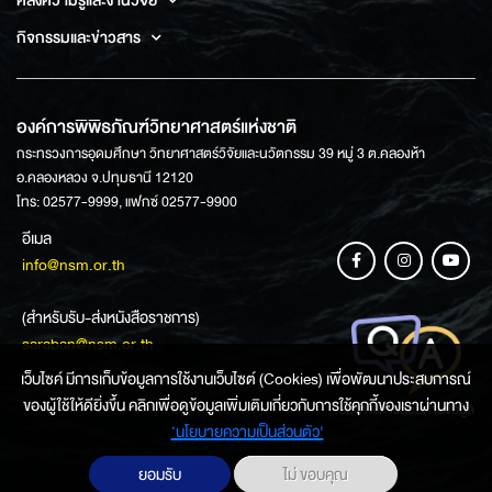
กิจกรรมและข่าวสาร
องค์การพิพิธภัณฑ์วิทยาศาสตร์แห่งชาติ
กระทรวงการอุดมศึกษา วิทยาศาสตร์วิจัยและนวัตกรรม 39 หมู่ 3 ต.คลองห้า
อ.คลองหลวง จ.ปทุมธานี 12120
โทร: 02577-9999, แฟกซ์ 02577-9900
อีเมล
info@nsm.or.th
(สำหรับรับ-ส่งหนังสือราชการ)
saraban@nsm.or.th
เว็บไซค์ มีการเก็บข้อมูลการใช้งานเว็บไซต์ (Cookies) เพื่อพัฒนาประสบการณ์
ของผู้ใช้ให้ดียิ่งขึ้น คลิกเพื่อดูข้อมูลเพิ่มเติมเกี่ยวกับการใช้คุกกี้ของเราผ่านทาง
ช่องทางการสอบถามข้อมูล
‘นโยบายความเป็นส่วนตัว'
ยอมรับ
ไม่ ขอบคุณ