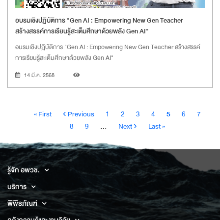
อบรมเชิงปฏิบัติการ "Gen AI : Empowering New Gen Teacher
สร้างสรรค์การเรียนรู้สะเต็มศึกษาด้วยพลัง Gen AI"
อบรมเชิงปฏิบัติการ "Gen AI : Empowering New Gen Teacher สร้างสรรค์
การเรียนรู้สะเต็มศึกษาด้วยพลัง Gen AI"
14 มี.ค. 2568
Pagination
หน้า
หน้า
Page
Page
Page
Page
Current
Page
Page
Pa
« First
‹ Previous
1
2
3
4
5
6
7
แรก
ก่อน
page
Page
Next
Last
8
9
…
Next ›
Last »
หน้า
page
page
รู้จัก อพวช.
บริการ
พิพิธภัณฑ์
คลังความรู้และงานวิจัย