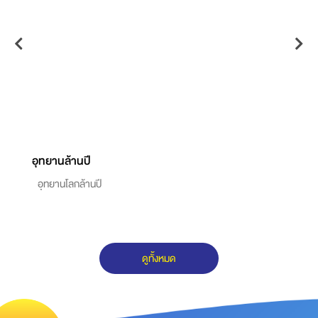
อุทยานล้านปี
ห
อุทยานโลกล้านปี
ดูทั้งหมด