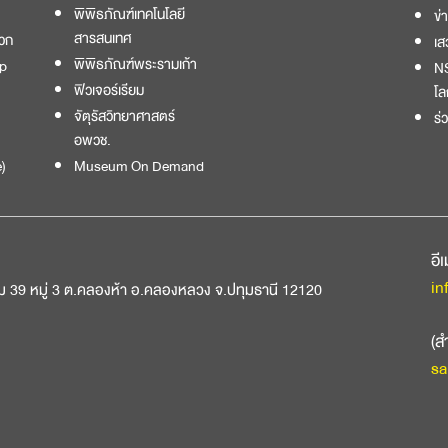
พิพิธภัณฑ์เทคโนโลยี
ข่
สารสนเทศ
วก
เส
พิพิธภัณฑ์พระรามเก้า
p
NS
ฟิวเจอร์เรียม
โล
จัตุรัสวิทยาศาสตร์
ร่
อพวช.
)
Museum On Demand
อี
in
ม 39 หมู่ 3 ต.คลองห้า อ.คลองหลวง จ.ปทุมธานี 12120
(ส
sa