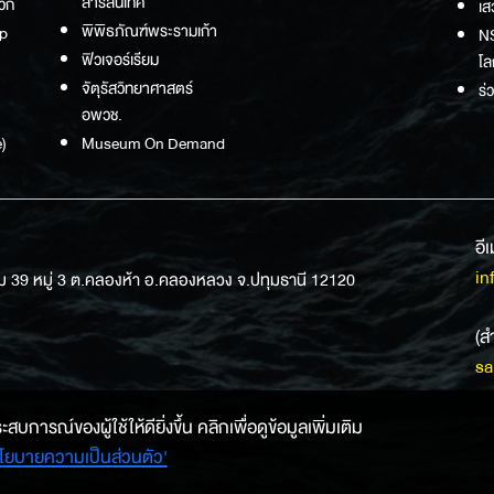
สารสนเทศ
วก
เส
พิพิธภัณฑ์พระรามเก้า
p
NS
ฟิวเจอร์เรียม
โล
จัตุรัสวิทยาศาสตร์
ร่
อพวช.
)
Museum On Demand
อี
in
ม 39 หมู่ 3 ต.คลองห้า อ.คลองหลวง จ.ปทุมธานี 12120
(ส
sa
การณ์ของผู้ใช้ให้ดียิ่งขึ้น คลิกเพื่อดูข้อมูลเพิ่มเติม
โยบายความเป็นส่วนตัว'