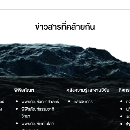
ข่าวสารที่่คล้ายกัน
พิพิธภัณฑ์
คลังความรู้และงานวิจัย
กิจกร
ตร์
พิพิธภัณฑ์วิทยาศาสตร์
คลังวิชาการ
กิ
M
พิพิธภัณฑ์ธรรมชาติ
ปฏ
วิทยา
จั
พิพิธภัณฑ์เทคโนโลยี
ข่