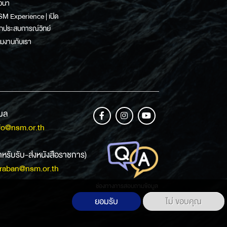
วนา
M Experience | เปิด
กประสบการณ์วิทย์
วมงานกับเรา
เมล
fo@nsm.or.th
ำหรับรับ-ส่งหนังสือราชการ)
raban@nsm.or.th
ช่องทางการสอบถามข้อมูล
ยอมรับ
ไม่ ขอบคุณ