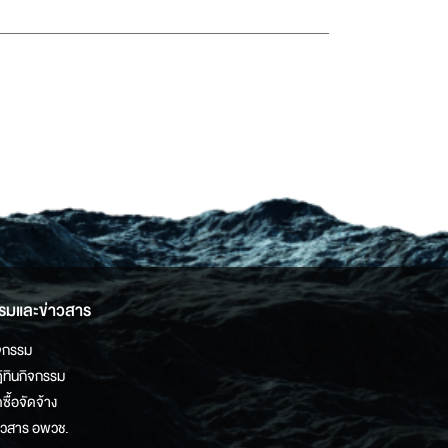
รมและข่าวสาร
จกรรม
ิทินกิจกรรม
ดซื้อจัดจ้าง
าวสาร อพวช.