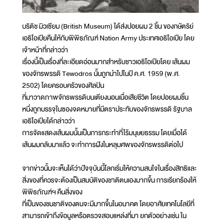
บริติช มิวเซียม (British Museum) ได้ส่งปอยผม 2 ชิ้น ของกษัตริย์
เอธิโอเปียคืนให้กับพิพิธภัณฑ์ Nation Army ประเทศเอธิโอเปีย โดย
เจ้าหน้าที่กล่าวว่า
เรื่องนี้เป็นเรื่องที่ละเอียดอ่อนมากสำหรับชาวเอธิโอเปียโดย เส้นผม
ของจักรพรรดิ Tewodros นั้นถูกนำไปในปี ค.ศ. 1959 (พ.ศ.
2502) โดยครอบครัวของศิลปิน
ที่มาวาดภาพจักรพรรดิบนเตียงนอนเมื่อเสียชีวิต โดยปอยผมชิ้น
หนึ่งถูกบรรจุในซองจดหมายที่มีตราประทับของจักรพรรดิ รัฐบาล
เอธิโอเปียได้กล่าวว่า
การจัดแสดงเส้นผมนั้นเป็นการกระทำที่ไร้มนุษยธรรม โดยเมื่อได้
เส้นผมกลับมาแล้ว จะทำการฝังในหลุมศพของจักรพรรดิต่อไป
จากข่าวนั้นจะเห็นได้ว่าปัจจุบันนี้โลกเริ่มให้ความสนใจในเรื่องสิทธิและ
สิ่งของที่ควรจะต้องเป็นสมบัติของชาติตนเองมากขึ้น การเรียกร้องให้
พิพิธภัณฑ์ฯ คืนสิ่งของ
ที่เป็นของชนชาติของตนจะมีมากขึ้นในอนาคต โดยอาศัยเทคโนโลยีที่
สามารถเข้าถึงข้อมูลหรือตรวจสอบแหล่งที่มา ยกตัวอย่างเช่น ใน