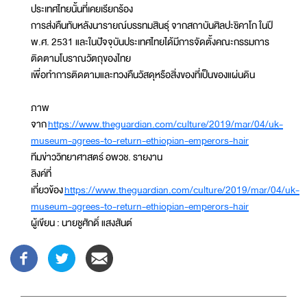
ประเทศไทยนั้นที่เคยเรียกร้อง
การส่งคืนทับหลังนารายณ์บรรทมสินธุ์ จากสถาบันศิลปะชิคาโก ในปี
พ.ศ. 2531 และในปัจจุบันประเทศไทยได้มีการจัดตั้งคณะกรรมการ
ติดตามโบราณวัตถุของไทย
เพื่อทำการติดตามและทวงคืนวัสดุหรือสิ่งของที่เป็นของแผ่นดิน
ภาพ
จาก
https://www.theguardian.com/culture/2019/mar/04/uk-
museum-agrees-to-return-ethiopian-emperors-hair
ทีมข่าววิทยาศาสตร์ อพวช. รายงาน
ลิงค์ที่
เกี่ยวข้อง
https://www.theguardian.com/culture/2019/mar/04/uk-
museum-agrees-to-return-ethiopian-emperors-hair
ผู้เขียน : นายชูศักดิ์ แสงสันต์