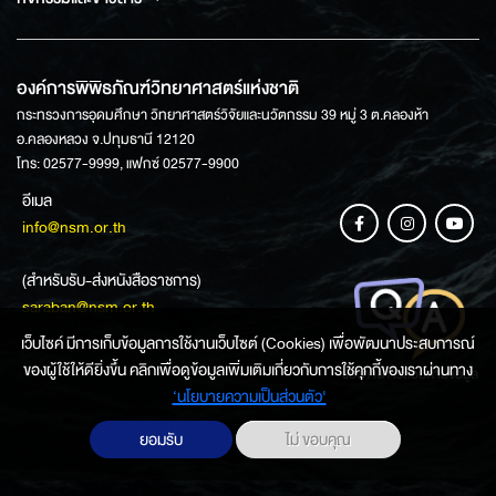
องค์การพิพิธภัณฑ์วิทยาศาสตร์แห่งชาติ
กระทรวงการอุดมศึกษา วิทยาศาสตร์วิจัยและนวัตกรรม 39 หมู่ 3 ต.คลองห้า
อ.คลองหลวง จ.ปทุมธานี 12120
โทร: 02577-9999, แฟกซ์ 02577-9900
อีเมล
info@nsm.or.th
(สำหรับรับ-ส่งหนังสือราชการ)
saraban@nsm.or.th
เว็บไซค์ มีการเก็บข้อมูลการใช้งานเว็บไซต์ (Cookies) เพื่อพัฒนาประสบการณ์
ของผู้ใช้ให้ดียิ่งขึ้น คลิกเพื่อดูข้อมูลเพิ่มเติมเกี่ยวกับการใช้คุกกี้ของเราผ่านทาง
ช่องทางการสอบถามข้อมูล
‘นโยบายความเป็นส่วนตัว'
ยอมรับ
ไม่ ขอบคุณ