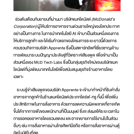
ช่วงต้นเดือนกันยายนที่ผ่านมา บริษัทแมคโดนัลด์
(McDonald’s
Corporation)
ผู้ให้บริการอาหารจานด่วนรายใหญ่ของโลกประกาศ
อย่างเป็นทางการ ในการนำเทคโนโลยี AI เข้ามาเป็นส่วนหนึ่งของการ
ให้บริการลูกค้า และได้เริ่มก้าวแรกของโครงการระยะยาวนี้ด้วยการ
ควบรวมกิจการบริษัท Apprente ซึ่งเป็นสตาร์ทอัพที่เชี่ยวชาญด้าน
การพัฒนาระบบปัญญาประดิษฐ์ที่วิเคราะห์เสียงพูด เพื่อเข้ามาเป็น
ส่วนหนึ่งของ McD Tech Labs ซึ่งเป็นกลุ่มธุรกิจใหม่ของบริษัทแมค
โดนัลด์ที่มุ่งพัฒนาเทคโนโลยีเพื่อสนับสนุนธุรกิจร้านอาหารโดย
เฉพาะ
ระบบรู้จำเสียงพูดของบริษัท Apprente จะเข้ามาทำหน้าที่รับคำสั่ง
อาหารจากลูกค้าในร้านแมคโดนัลด์ประเภทไดร์ฟ-ทรู ทั้งนี้ เพื่อเพิ่ม
ประสิทธิภาพในการสั่งอาหาร ด้วยการลดความผิดพลาดที่อาจเกิด
ขึ้นได้จากการฟังของพนักงานที่เป็นมนุษย์ ซึ่งจะส่งผลให้ระยะเวลาใน
การรอคอยอาหารโดยรวมลดลง และอาจขยายการใช้งานไปในส่วน
อื่นๆ เช่น การสั่งอาหารผ่านโทรศัพท์มือถือ หรือการสั่งอาหารผ่านตู้
อัตโนมัติในที่สุด