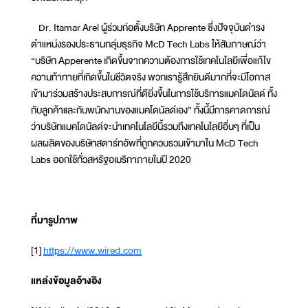
Dr. Itamar Arel ผู้ร่วมก่อตั้งบริษัท Apprente ซึ่งปัจจุบันดำรง
ตำแหน่งรองประธานกลุ่มธุรกิจ McD Tech Labs ให้สัมภาษณ์ว่า
“บริษัท Apperente เกิดขึ้นจากความต้องการใช้เทคโนโลยีเพื่อแก้ไข
ความท้าทายที่เกิดขึ้นในชีวิตจริง พวกเรารู้สึกยินดีมากที่จะมีโอกาส
เข้ามาร่วมสร้างประสบการณ์ที่ดียิ่งขึ้นในการใช้บริการแมคโดนัลด์ ทั้ง
กับลูกค้าและกับพนักงานของแมคโดนัลด์เอง” ทั้งนี้มีการคาดการณ์
ว่าบริษัทแมคโดนัลด์จะนำเทคโนโลยีนี้รวมถึงเทคโนโลยีอื่นๆ ที่เป็น
ผลผลิตของบริษัทสตาร์ทอัพที่ถูกควบรวมเข้ามาใน McD Tech
Labs ออกใช้ทั่วสหรัฐอเมริกาภายในปี 2020
ที่มารูปภาพ
[1]
https://www.wired.com
แหล่งข้อมูลอ้างอิง