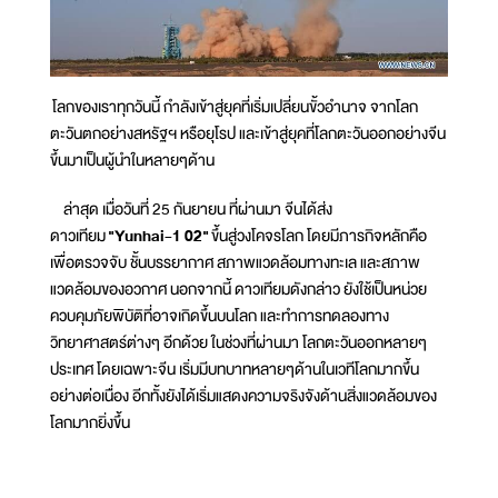
โลกของเราทุกวันนี้ กำลังเข้าสู่ยุคที่เริ่มเปลี่ยนขั้วอำนาจ จากโลก
ตะวันตกอย่างสหรัฐฯ หรือยุโรป และเข้าสู่ยุคที่โลกตะวันออกอย่างจีน
ขึ้นมาเป็นผู้นำในหลายๆด้าน
ล่าสุด เมื่อวันที่ 25 กันยายน ที่ผ่านมา จีนได้ส่ง
ดาวเทียม
"Yunhai-1 02"
ขึ้นสู่วงโคจรโลก โดยมีภารกิจหลักคือ
เพื่อตรวจจับ ชั้นบรรยากาศ สภาพแวดล้อมทางทะเล และสภาพ
แวดล้อมของอวกาศ นอกจากนี้ ดาวเทียมดังกล่าว ยังใช้เป็นหน่วย
ควบคุมภัยพิบัติที่อาจเกิดขึ้นบนโลก และทำการทดลองทาง
วิทยาศาสตร์ต่างๆ อีกด้วย ในช่วงที่ผ่านมา โลกตะวันออกหลายๆ
ประเทศ โดยเฉพาะจีน เริ่มมีบทบาทหลายๆด้านในเวทีโลกมากขึ้น
อย่างต่อเนื่อง อีกทั้งยังได้เริ่มแสดงความจริงจังด้านสิ่งแวดล้อมของ
โลกมากยิ่งขึ้น