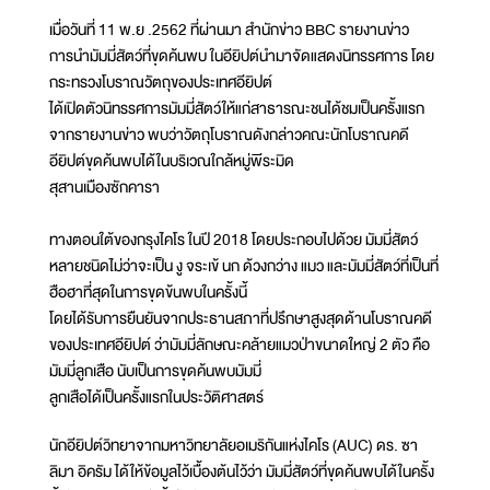
เมื่อวันที่ 11 พ.ย .2562 ที่ผ่านมา สำนักข่าว BBC รายงานข่าว
การนำมัมมี่สัตว์ที่ขุดค้นพบ ในอียิปต์นำมาจัดแสดงนิทรรศการ โดย
กระทรวงโบราณวัตถุของประเทศอียิปต์
ได้เปิดตัวนิทรรศการมัมมี่สัตว์ให้แก่สาธารณะชนได้ชมเป็นครั้งแรก
จากรายงานข่าว พบว่าวัตถุโบราณดังกล่าวคณะนักโบราณคดี
อียิปต์ขุดค้นพบได้ในบริเวณใกล้หมู่พีระมิด
สุสานเมืองซักคารา
ทางตอนใต้ของกรุงไคโร ในปี 2018 โดยประกอบไปด้วย มัมมี่สัตว์
หลายชนิดไม่ว่าจะเป็น งู จระเข้ นก ด้วงกว่าง แมว และมัมมี่สัตว์ที่เป็นที่
ฮือฮาที่สุดในการขุดข้นพบในครั้งนี้
โดยได้รับการยืนยันจากประธานสภาที่ปรึกษาสูงสุดด้านโบราณคดี
ของประเทศอียิปต์ ว่ามัมมี่ลักษณะคล้ายแมวป่าขนาดใหญ่ 2 ตัว คือ
มัมมี่ลูกเสือ นับเป็นการขุดค้นพบมัมมี่
ลูกเสือได้เป็นครั้งแรกในประวัติศาสตร์
นักอียิปต์วิทยาจากมหาวิทยาลัยอเมริกันแห่งไคโร (AUC) ดร. ซา
ลิมา อิครัม ได้ให้ข้อมูลไว้เบื้องต้นไว้ว่า มัมมี่สัตว์ที่ขุดค้นพบได้ในครั้ง