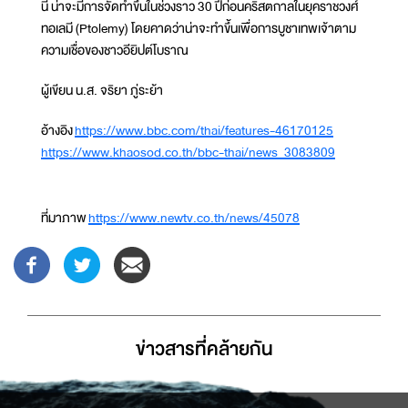
นี้ น่าจะมีการจัดทำขึ้นในช่วงราว 30 ปีก่อนคริสตกาลในยุคราชวงศ์
ทอเลมี (Ptolemy) โดยคาดว่าน่าจะทำขึ้นเพื่อการบูชาเทพเจ้าตาม
ความเชื่อของชาวอียิปต์โบราณ
ผู้เขียน น.ส. จริยา ภู่ระย้า
อ้างอิง
https://www.bbc.com/thai/features-46170125
https://www.khaosod.co.th/bbc-thai/news_3083809
ที่มาภาพ
https://www.newtv.co.th/news/45078
ข่าวสารที่่คล้ายกัน