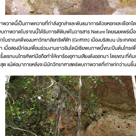
าพวาดนี้เป็นภาพควายที่กำลังถูกล่าและพันธนาการด้วยหอกและเชือกโดยสิ่ง
บภาพวาดโบราณนี้ได้รับการตีพิมพ์ในวารสาร Nature โดยเผยแพร่เมื่อ
ักโบราณคดีของมหาวิทยาลัยกริฟฟิท (Griffith) เมืองบริสเบน ประเทศออส
่า เมื่อสองปีก่อนเพื่อนร่วมงานชาวอินโดนีเซียพบภาพนี้ขณะปีนต้นไทรเพื่อเ
รั้งแรกบนโทรศัพท์มือถือทำให้เขาร้องอุทานเสียงดังออกมา โดยขณะที่ค้นพบ
ี่สุด แม้ต่อมาภายหลังจะมีนักวิทยาศาสตร์พบภาพวาดที่เก่าแก่กว่าบนชิ้น