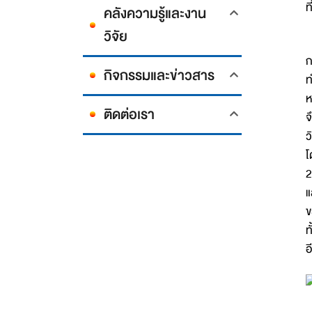
ท
คลังความรู้และงาน
วิจัย
ส
ก
กิจกรรมและข่าวสาร
ท
ห
ติดต่อเรา
จ
ว
โ
2
แ
ข
ท
อ