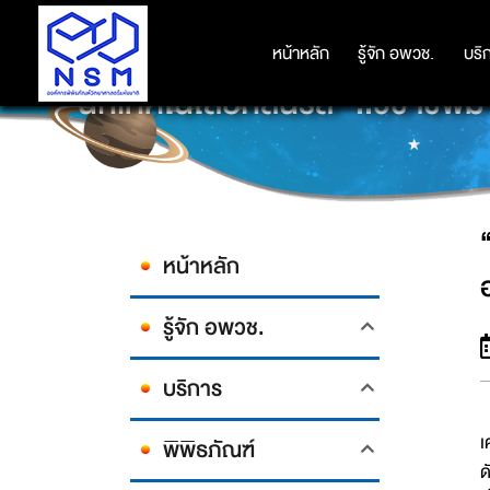
หน้าหลัก
หน้าหลัก
รู้จัก อพวช.
รู้จัก อพวช.
บริ
บริ
“นักเทคโนโลยีกลิ่นรส” ..วิชาชี
หน้าหลัก
รู้จัก อพวช.
บริการ
อ
เ
พิพิธภัณฑ์
ด