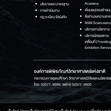
Academy
นโยบายและมาตรฐาน
เยี่ยมชม(จองเข้าชม)
การดำเนินงาน
สิ่งอำนวยความสะด
กฏ ระเบียบ ข้อบังคับ
NSM Sciencesho
บริการทางวิชาการ
บริการนิทรรศการ
เคลื่อนที่ (Traveling
Exhibition Service
องค์การพิพิธภัณฑ์วิทยาศาสตร์แห่งชาติ
กระทรวงการอุดมศึกษา วิทยาศาสตร์วิจัยและนวัตกรร
โทร: 02577-9999, แฟกซ์ 02577-9900