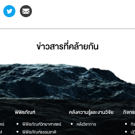
ข่าวสารที่่คล้ายกัน
พิพิธภัณฑ์
คลังความรู้และงานวิจัย
กิจกร
ตร์
พิพิธภัณฑ์วิทยาศาสตร์
คลังวิชาการ
กิ
M
พิพิธภัณฑ์ธรรมชาติ
ปฏ