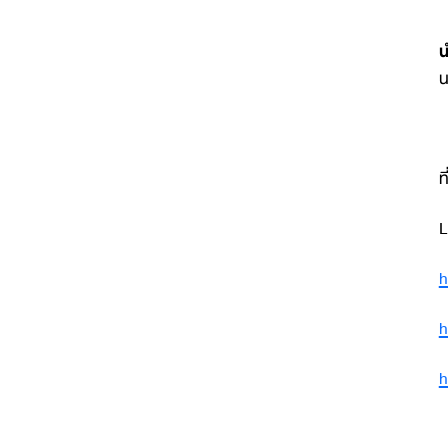
น
น
ท
L
h
h
h