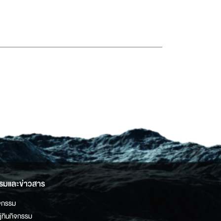
รมและข่าวสาร
จกรรม
ิทินกิจกรรม