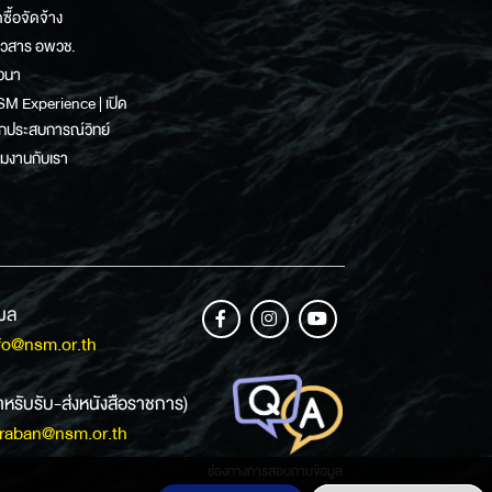
ดซื้อจัดจ้าง
าวสาร อพวช.
วนา
M Experience | เปิด
กประสบการณ์วิทย์
วมงานกับเรา
เมล
fo@nsm.or.th
ำหรับรับ-ส่งหนังสือราชการ)
raban@nsm.or.th
ช่องทางการสอบถามข้อมูล