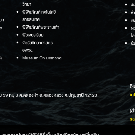
วิทยา
จั
พิพิธภัณฑ์เทคโนโลยี
ข่
สารสนเทศ
วก
เส
พิพิธภัณฑ์พระรามเก้า
p
NS
ฟิวเจอร์เรียม
โล
จัตุรัสวิทยาศาสตร์
ร่
อพวช.
)
Museum On Demand
อี
in
ม 39 หมู่ 3 ต.คลองห้า อ.คลองหลวง จ.ปทุมธานี 12120
(ส
sa