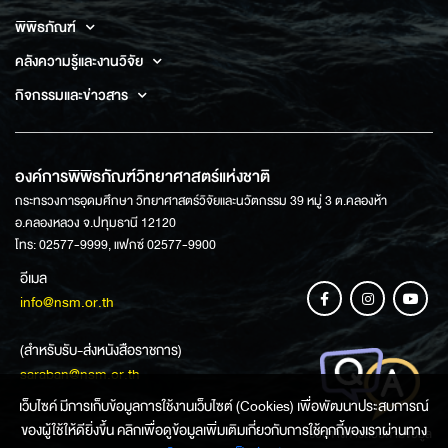
พิพิธภัณฑ์
คลังความรู้และงานวิจัย
กิจกรรมและข่าวสาร
องค์การพิพิธภัณฑ์วิทยาศาสตร์แห่งชาติ
กระทรวงการอุดมศึกษา วิทยาศาสตร์วิจัยและนวัตกรรม 39 หมู่ 3 ต.คลองห้า
อ.คลองหลวง จ.ปทุมธานี 12120
โทร: 02577-9999, แฟกซ์ 02577-9900
อีเมล
info@nsm.or.th
(สำหรับรับ-ส่งหนังสือราชการ)
saraban@nsm.or.th
เว็บไซค์ มีการเก็บข้อมูลการใช้งานเว็บไซต์ (Cookies) เพื่อพัฒนาประสบการณ์
ของผู้ใช้ให้ดียิ่งขึ้น คลิกเพื่อดูข้อมูลเพิ่มเติมเกี่ยวกับการใช้คุกกี้ของเราผ่านทาง
ช่องทางการสอบถามข้อมูล