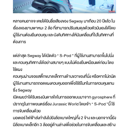
หลายคนอาจจะเคยได้ยินชื่อเสียงของ Segway มาเกือบ 20 ปีแล้ว ใน
เรื่องของยานพาหนะ 2 ล้อ ที่สามารถปรับสมดุลด้วยตัวมันเองได้โดย
ผู้ใช้งานต้องยืนควบคุม และบังคับทิศทางให้มันเคลื่อนที่ไปในทิศทางที่
ต้องการ
แต่ล่าสุด Segway ได้เปิดตัว “ S-Pod ” ที่ผู้ใช้งานสามารถขึ้นไปนั่ง
และควบคุมทิศทางได้อย่างสบายๆ แบบไม่ต้องยืนเหมือนแต่ก่อน โดย
ใช้แผง
ควบคุมผ่านจอยสติ๊กขนาดเล็กทางด้านขวาของที่นั่ง หรือหากไม่ถนัด
ผู้ใช้งานสามารถถอดแผงควบคุมออกเพื่อใช้รีโมทในการควบคุมแทน
ซึ่ง Segway
เปิดเผยว่าได้รับแรงบันดาลใจในการออกแบบมาจาก gyrosphere ที่
ปรากฎในภาพยนตร์เรื่อง Jurassic World โดยเจ้า “ S-Pod ”นี้ ใช้
การขับเคลื่อนด้วย
มอเตอร์ไฟฟ้าส่งกำลังไปยังล้อขนาดใหญ่ทั้ง 2 ข้าง และนอกจากนี้ยัง
มีล้อขนาดเล็กอีก 3 ล้ออยู่ด้านล่างเพื่อช่วยในการขับเคลื่อนและสร้าง