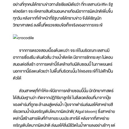
อย่างที่ทุกคนได้ทราบข่าวทางโซเชียลมีเดียว่า ที่ทะเลสาบGriffin รัฐ
ฟลอริดา จระเข้หลายสิบตัวนอนหงายท้องมีอาการผิดปกติเพิ่มขึ้น
ทุกวัน หลังจากที่เจ้าหน้าที่รัฐบาลได้ทราบข่าว จึงได้เชิญนัก
วิทยาศาสตร์ ลงพื้นที่ตรวจสอบข้อเท็จจริงของอาการจระเข้
จากการตรวจสอบเบื้องต้นพบว่า จระเข้ในบริเวณทะเลสาบมี
อาการเซื่องซึม เดินตัวสั่น ว่ายน้ำติดขัด มีอาการชักกระตุก ไม่ตอบ
สนองต่อสิ่งเร้า อาการเหล่านี้จึงคล้ายกับผีดิบซอมบี้ ในภาพยนตร์
นอกจากนี้ยังพบด้วยว่า ในพื้นที่บริเวณนั้น ไข่ของจระเข้ก็ไม่ฟักเป็น
ตัวได้
ส่วนสาเหตุที่ทำให้จะเข้มีอาการคล้ายซอมบี้นั้น นักวิทยาศาสตร์
ได้สันนิษฐานว่า เกิดจากปฏิกิริยาลูกโซ่ ในสิ่งแวดล้อมที่มาจากปุ๋ย
ของฟาร์มที่ถูกชะล้างลงสู่แหล่งน้ำ ปุ๋ยจากฟาร์มส่งผลให้สาหร่ายสี
เขียวแกมน้ำเงินเจริญเติบโตมากผิดปกติ( Algal bloom) ซึ่งสาหร่าย
เหล่านี้สร้างสารพิษที่ทำลายระบบประสาทได้ หลังจากที่สาหร่าย
เจริญเติบโตมากผิดปกติ ส่งผลให้สิ่งมีชีวิตในน้ำตายลงอย่างช้าๆ แต่