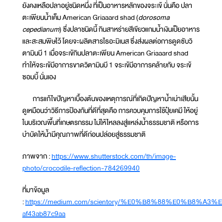
ยังคงเหลือปลาอยู่ชนิดหนึ่ง ที่เป็นอาหารหลักของจระเข้ นั่นคือ ปลา
ตะเพียนน้ำเค็ม American Griaaard shad (
dorosoma
cepedianum
) ซึ่งปลาชนิดนี้ กินสาหร่ายสีเขียวแกมน้ำเงินเป็ยอาหาร
และสะสมพิษไว้ โดยจะผลิตสารไธอะมิเนส ซึ่งส่งผลต่อการดูดซับวิ
ตามินบี 1 เมื่อจระเข้กินปลาตะเพียน American Griaaard shad
ทำให้จระเข้มีอาการขาดวิตามินบี 1 จระเข้มีอาการคล้ายกับ จระเข้
ซอมบี้ นั่นเอง
การแก้ไขปัญหาเบื้องต้นของเหตุการณ์ที่เกิดปัญหาน้ำเน่าเสียนั้น
ดูเหมือนว่าวิธีการป้องกันที่ดีที่สุดคือ การควบคุมการใช้ปุ๋ยเคมี ให้อยู่
ในบริเวณพื้นที่เกษตรกรรม ไม่ให้ไหลลงสู่แหล่งน้ำธรรมชาติ หรือการ
บำบัดให้น้ำมีคุณภาพที่ดีก่อนปล่อยสู่ธรรมชาติ
ภาพจาก :
https://www.shutterstock.com/th/image-
photo/crocodile-reflection-784269940
ที่มาข้อมูล
:
https://medium.com/scientory/%E0%B8%88%E0%
af43ab87c9aa