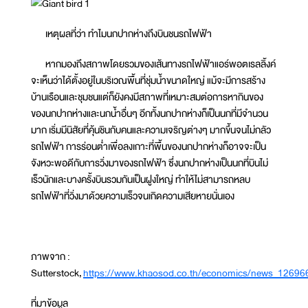
เหตุผลที่ว่า ทำไมนกปากห่างถึงบินชนรถไฟฟ้า
หากมองถึงสภาพโดยรวมของเส้นทางรถไฟฟ้าแอร์พอตเรลลิ้งค์
จะเห็นว่าได้ตั้งอยู่ในบริเวณพื้นที่ชุ่มน้ำขนาดใหญ่ แม้จะมีการสร้าง
บ้านเรือนและชุมชนแต่ก็ยังคงมีสภาพที่เหมาะสมต่อการหากินของ
ของนกปากห่างและนกน้ำอื่นๆ อีกทั้งนกปากห่างก็เป็นนกที่มีจำนวน
มาก เริ่มมีนิสัยที่คุ้นชินกับคนและความเจริญต่างๆ มากขึ้นจนไม่กลัว
รถไฟฟ้า การร่อนต่ำเพื่อลงเกาะที่พื้นของนกปากห่างก็อาจจะเป็น
จังหวะพอดีกับการวิ่งมาของรถไฟฟ้า ซึ่งนกปากห่างเป็นนกที่บินไม่
เร็วนักและบางครั้งบินรวมกันเป็นฝูงใหญ่ ทำให้ไม่สามารถหลบ
รถไฟฟ้าที่วิ่งมาด้วยความเร็วจนเกิดความเสียหายนั่นเอง
ภาพจาก :
Sutterstock,
https://www.khaosod.co.th/economics/news_12696
ที่มาข้อมูล