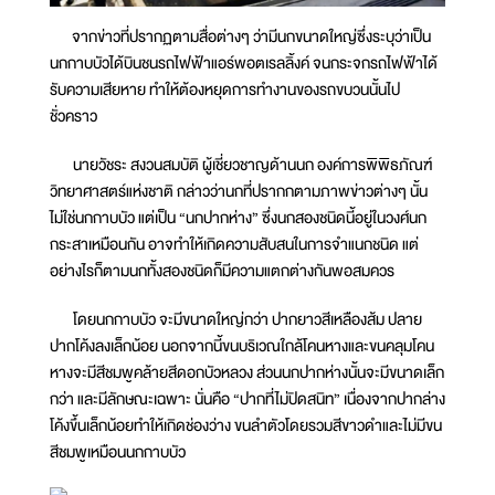
จากข่าวที่ปรากฏตามสื่อต่างๆ ว่ามีนกขนาดใหญ่ซึ่งระบุว่าเป็น
นกกาบบัวได้บินชนรถไฟฟ้าแอร์พอตเรลลิ้งค์ จนกระจกรถไฟฟ้าได้
รับความเสียหาย ทำให้ต้องหยุดการทำงานของรถขบวนนั้นไป
ชั่วคราว
นายวัชระ สงวนสมบัติ ผู้เชี่ยวชาญด้านนก องค์การพิพิธภัณฑ์
วิทยาศาสตร์แห่งชาติ กล่าวว่านกที่ปรากกตามภาพข่าวต่างๆ นั้น
ไม่ใช่นกกาบบัว แต่เป็น “นกปากห่าง” ซึ่งนกสองชนิดนี้อยู่ในวงศ์นก
กระสาเหมือนกัน อาจทำให้เกิดความสับสนในการจำแนกชนิด แต่
อย่างไรก็ตามนกทั้งสองชนิดก็มีความแตกต่างกันพอสมควร
โดยนกกาบบัว จะมีขนาดใหญ่กว่า ปากยาวสีเหลืองส้ม ปลาย
ปากโค้งลงเล็กน้อย นอกจากนี้ขนบริเวณใกล้โคนหางและขนคลุมโคน
หางจะมีสีชมพูคล้ายสีดอกบัวหลวง ส่วนนกปากห่างนั้นจะมีขนาดเล็ก
กว่า และมีลักษณะเฉพาะ นั่นคือ “ปากที่ไม่ปิดสนิท” เนื่องจากปากล่าง
โค้งขึ้นเล็กน้อยทำให้เกิดช่องว่าง ขนลำตัวโดยรวมสีขาวดำและไม่มีขน
สีชมพูเหมือนนกกาบบัว