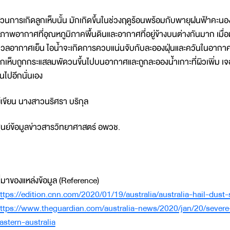
่วนการเกิดลูกเห็บนั้น มักเกิดขึ้นในช่วงฤดูร้อนพร้อมกับพายุฝนฟ้าคะ
ภาพอากาศที่อุณหภูมิภาคพื้นดินและอากาศที่อยู่ข้างบนต่างกันมาก เมื
วลอากาศเย็น ไอน้ำจะเกิดการควบแน่นจับกับละอองฝุ่นและควันในอากาศเ
ูกเห็บถูกกระแสลมพัดวนขึ้นไปบนอากาศและถูกละอองน้ำเกาะที่ผิวเพิ่ม เ
ึ้นไปอีกนั่นเอง
ู้เขียน นางสาวนริศรา บริกุล
ูนย์ข้อมูลข่าวสารวิทยาศาสตร์ อพวช.
ี่มาของแหล่งข้อมูล (Reference)
ttps://edition.cnn.com/2020/01/19/australia/australia-hail-dust-
ttps://www.theguardian.com/australia-news/2020/jan/20/severe
astern-australia