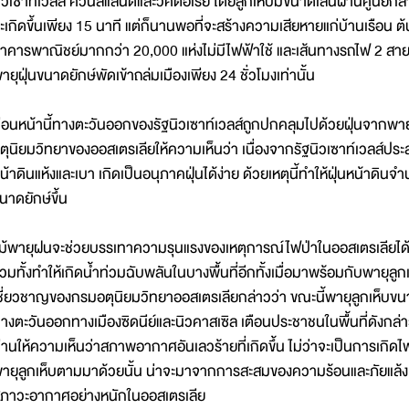
ิวเซาท์เวลส์ ควีนส์แลนด์และวิคตอเรีย โดยลูกเห็บมีขนาดเส้นผ่านศูนย
ะเกิดขึ้นเพียง 15 นาที แต่ก็นานพอที่จะสร้างความเสียหายแก่บ้านเรือน
าคารพาณิชย์มากกว่า 20,000 แห่งไม่มีไฟฟ้าใช้ และเส้นทางรถไฟ 2 สายหย
ายุฝุ่นขนาดยักษ์พัดเข้าถล่มเมืองเพียง 24 ชั่วโมงเท่านั้น
่อนหน้านี้ทางตะวันออกของรัฐนิวเซาท์เวลส์ถูกปกคลุมไปด้วยฝุ่นจากพายุฝุ
ุตุนิยมวิทยาของออสเตรเลียให้ความเห็นว่า เนื่องจากรัฐนิวเซาท์เวลส์ป
น้าดินแห้งและเบา เกิดเป็นอนุภาคฝุ่นได้ง่าย ด้วยเหตุนี้ทำให้ฝุ่นหน้าด
นาดยักษ์ขึ้น
ม้พายุฝนจะช่วยบรรเทาความรุนแรงของเหตุการณ์ไฟป่าในออสเตรเลียได้
วมทั้งทำให้เกิดน้ำท่วมฉับพลันในบางพื้นที่อีกทั้งเมื่อมาพร้อมกับพายุลูก
ชี่ยวชาญของกรมอตุนิยมวิทยาออสเตรเลียกล่าวว่า ขณะนี้พายุลูกเห็บขน
างตะวันออกทางเมืองซิดนีย์และนิวคาสเซิล เตือนประชาชนในพื้นที่ดังกล่าว
่านให้ความเห็นว่าสภาพอากาศอันเลวร้ายที่เกิดขึ้น ไม่ว่าจะเป็นการเกิดไ
ายุลูกเห็บตามมาด้วยนั้น น่าจะมาจากการสะสมของความร้อนและภัยแล้ง ซึ่
ภาวะอากาศอย่างหนักในออสเตรเลีย