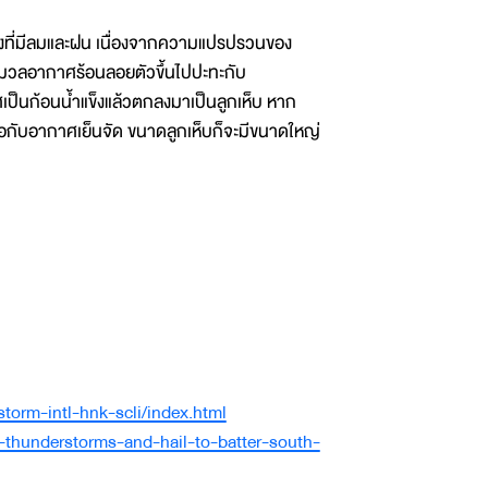
นองที่มีลมและฝน เนื่องจากความแปรปรวนของ
่อมวลอากาศร้อนลอยตัวขึ้นไปปะทะกับ
ป็นก้อนน้ำแข็งแล้วตกลงมาเป็นลูกเห็บ หาก
จอกับอากาศเย็นจัด ขนาดลูกเห็บก็จะมีขนาดใหญ่
storm-intl-hnk-scli/index.html
-thunderstorms-and-hail-to-batter-south-