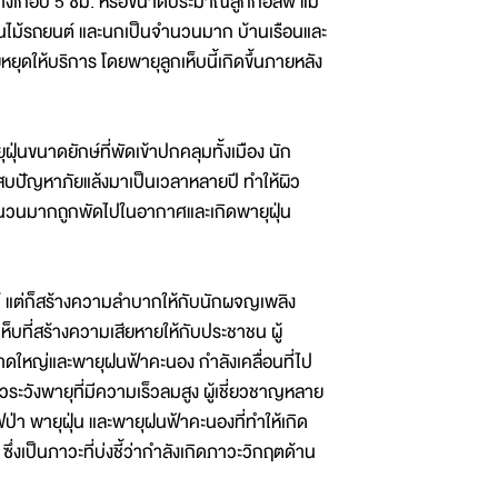
์กลางเกือบ 5 ซม. หรือขนาดประมาณลูกกอล์ฟ แม้
 ต้นไม้รถยนต์ และนกเป็นจำนวนมาก บ้านเรือนและ
ุดให้บริการ โดยพายุลูกเห็บนี้เกิดขึ้นภายหลัง
่นขนาดยักษ์ที่พัดเข้าปกคลุมทั้งเมือง นัก
ระสบปัญหาภัยแล้งมาเป็นเวลาหลายปี ทำให้ผิว
ินจำนวนมากถูกพัดไปในอากาศและเกิดพายุฝุ่น
 แต่ก็สร้างความลำบากให้กับนักผจญเพลิง
เห็บที่สร้างความเสียหายให้กับประชาชน ผู้
าดใหญ่และพายุฝนฟ้าคะนอง กำลังเคลื่อนที่ไป
ระวังพายุที่มีความเร็วลมสูง ผู้เชี่ยวชาญหลาย
ฟป่า พายุฝุ่น และพายุฝนฟ้าคะนองที่ทำให้เกิด
งเป็นภาวะที่บ่งชี้ว่ากำลังเกิดภาวะวิกฤตด้าน