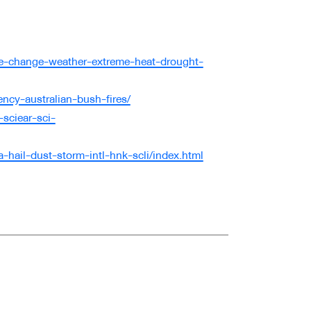
te-change-weather-extreme-heat-drought-
ncy-australian-bush-fires/
sciear-sci-
a-hail-dust-storm-intl-hnk-scli/index.html