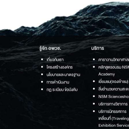
รู้จัก อพวช.
บริการ
เกี่ยวกับเรา
คาราวานวิทยาศาส
โครงสร้างองค์กร
หลักสูตรอบรม NS
Academy
นโยบายและมาตรฐาน
เยี่ยมชม(จองเข้าชม)
การดำเนินงาน
สิ่งอำนวยความสะด
กฏ ระเบียบ ข้อบังคับ
NSM Sciencesho
บริการทางวิชาการ
บริการนิทรรศการ
เคลื่อนที่ (Traveling
Exhibition Service