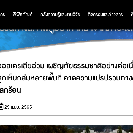
ิอย่างต่อเนื่อง ไฟป่า พายุฝุ่น และพาย
การ
การ
พิพิธภัณฑ์
พิพิธภัณฑ์
คลังความรู้และงานวิจัย
คลังความรู้และงานวิจัย
กิจกรรมและข่าวสาร
กิจกรรมและข่าวสาร
ต
รวนทางสภาพภูมิอากาศมาจากภาวะโล
ออสเตรเลียอ่วม เผชิญภัยธรรมชาติอย่างต่อเนื่
ลูกเห็บถล่มหลายพื้นที่ คาดความแปรปรวนท
โลกร้อน
29 เม.ย. 2565