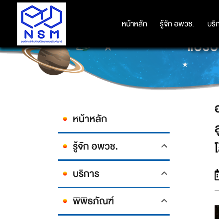
ออสเตรเลียอ่วม เผชิญภัยธรรมชาต
หน้าหลัก
หน้าหลัก
รู้จัก อพวช.
รู้จัก อพวช.
บริ
บริ
แปรป
หน้าหลัก
รู้จัก อพวช.
บริการ
พิพิธภัณฑ์