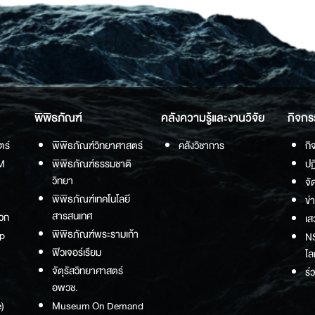
พิพิธภัณฑ์
คลังความรู้และงานวิจัย
กิจกร
ตร์
พิพิธภัณฑ์วิทยาศาสตร์
คลังวิชาการ
กิ
M
พิพิธภัณฑ์ธรรมชาติ
ปฏ
วิทยา
จั
พิพิธภัณฑ์เทคโนโลยี
ข่
สารสนเทศ
วก
เส
พิพิธภัณฑ์พระรามเก้า
p
NS
ฟิวเจอร์เรียม
โล
จัตุรัสวิทยาศาสตร์
ร่
อพวช.
)
Museum On Demand