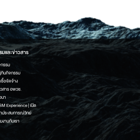
รมและข่าวสาร
จกรรม
ิทินกิจกรรม
ดซื้อจัดจ้าง
าวสาร อพวช.
วนา
M Experience | เปิด
กประสบการณ์วิทย์
วมงานกับเรา