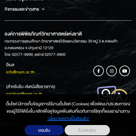
กิจกรรมและข่าวสาร
องค์การพิพิธภัณฑ์วิทยาศาสตร์แห่งชาติ
กระทรวงการอุดมศึกษา วิทยาศาสตร์วิจัยและนวัตกรรม 39 หมู่ 3 ต.คลองห้า
อ.คลองหลวง จ.ปทุมธานี 12120
โทร: 02577-9999, แฟกซ์ 02577-9900
อีเมล
info@nsm.or.th
(สำหรับรับ-ส่งหนังสือราชการ)
saraban@nsm.or.th
เว็บไซค์ มีการเก็บข้อมูลการใช้งานเว็บไซต์ (Cookies) เพื่อพัฒนาประสบการณ์
ของผู้ใช้ให้ดียิ่งขึ้น คลิกเพื่อดูข้อมูลเพิ่มเติมเกี่ยวกับการใช้คุกกี้ของเราผ่านทาง
ช่องทางการสอบถามข้อมูล
‘นโยบายความเป็นส่วนตัว'
ยอมรับ
ไม่ ขอบคุณ