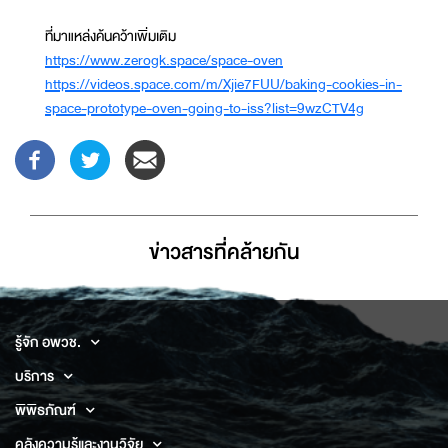
ที่มาแหล่งค้นคว้าเพิ่มเติม
https://www.zerogk.space/space-oven
https://videos.space.com/m/Xjie7FUU/baking-cookies-in-
space-prototype-oven-going-to-iss?list=9wzCTV4g
ข่าวสารที่่คล้ายกัน
รู้จัก อพวช.
บริการ
พิพิธภัณฑ์
คลังความรู้และงานวิจัย