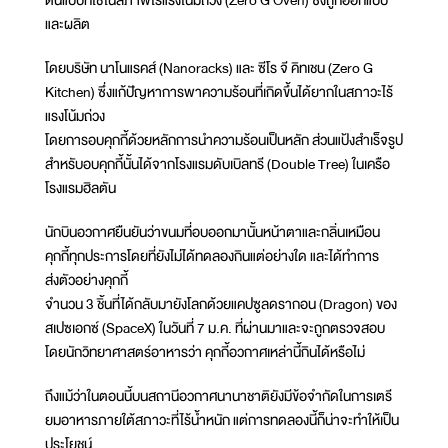
ต้นแบบที่ใช้ในสภาพไร้แรงโน้มถ่วง (Zero G Oven) ซึ่งถูกออกแบบ
และผลิต
โดยบริษัท นาโนแรคส์ (Nanoracks) และ ซีโร จี คิทเชน (Zero G
Kitchen) ซึ่งแก้ปัญหาการพาความร้อนที่เกิดขึ้นได้ยากในสภาวะไร้
แรงโน้มถ่วง
โดยการอบคุกกี้ด้วยหลักการนำความร้อนเป็นหลัก ส่วนแป้งสำเร็จรูป
สำหรับอบคุกกี้นั้นได้จากโรงแรมดับเบิลทรี (Double Tree) ในเครือ
โรงแรมฮิลตัน
นักบินอวกาศยืนยันว่าขนมที่อบออกมานั้นหน้าตาและกลิ่นเหมือน
คุกกี้ทุกประการโดยที่ยังไม่ได้ทดลองกินแต่อย่างใด และได้ทำการ
ส่งตัวอย่างคุกกี้
จำนวน 3 ชิ้นที่ได้กลับมายังโลกด้วยแคปซูลดรากอน (Dragon) ของ
สเปซเอกซ์ (SpaceX) ในวันที่ 7 ม.ค. ที่ผ่านมาและจะถูกตรวจสอบ
โดยนักวิทยาศาสตร์อาหารว่า คุกกี้อวกาศเหล่านี้กินได้หรือไม่
ถึงแม้ว่าในตอนนี้บนสถานีอวกาศนานาชาติยังมีข้อจำกัดในการเตรี
ยมอาหารภายใต้สภาวะที่ไร้น้ำหนัก แต่การทดลองนี้ก็น่าจะทำให้เป็น
ประโยชน์