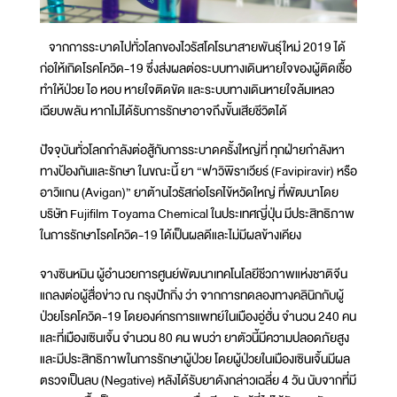
จากการระบาดไปทั่วโลกของไวรัสโคโรนาสายพันธุ์ใหม่ 2019 ได้
ก่อให้เกิดโรคโควิด-19 ซึ่งส่งผลต่อระบบทางเดินหายใจของผู้ติดเชื้อ
ทำให้ป่วย ไอ หอบ หายใจติดขัด และระบบทางเดินหายใจล้มเหลว
เฉียบพลัน หากไม่ได้รับการรักษาอาจถึงขั้นเสียชีวิตได้
ปัจจุบันทั่วโลกกำลังต่อสู้กับการระบาดครั้งใหญ่ที่ ทุกฝ่ายกำลังหา
ทางป้องกันและรักษา ในขณะนี้ ยา “ฟาวิพิราเวียร์ (Favipiravir) หรือ
อาวิแกน (Avigan)” ยาต้านไวรัสก่อโรคไข้หวัดใหญ่ ที่พัฒนาโดย
บริษัท Fujifilm Toyama Chemical ในประเทศญี่ปุ่น มีประสิทธิภาพ
ในการรักษาโรคโควิด-19 ได้เป็นผลดีและไม่มีผลข้างเคียง
จางซินหมิน ผู้อำนวยการศูนย์พัฒนาเทคโนโลยีชีวภาพแห่งชาติจีน
แถลงต่อผู้สื่อข่าว ณ กรุงปักกิ่ง ว่า จากการทดลองทางคลินิกกับผู้
ป่วยโรคโควิด-19 โดยองค์กรการแพทย์ในเมืองอู่ฮั่น จำนวน 240 คน
และที่เมืองเซินเจิ้น จำนวน 80 คน พบว่า ยาตัวนี้มีความปลอดภัยสูง
และมีประสิทธิภาพในการรักษาผู้ป่วย โดยผู้ป่วยในเมืองเซินเจิ้นมีผล
ตรวจเป็นลบ (Negative) หลังได้รับยาดังกล่าวเฉลี่ย 4 วัน นับจากที่มี