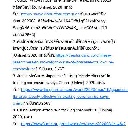
1. จีนเผย “ฟาวิพิราเวียร์” รักษาโรคโควิด-19 ได้ผลดี ไฟเขียวผลิ
ตล็อตใหญ่แล้ว. [Online]. 2020, แหล่ง
ที่มา:
https://www.xinhuathai.com/high/
จีนเผย-ฟาวิพิรา
เวียร์_20200318?fbclid=IwAR1K4Qr8t1gS2LxpKoPvy-
SedgXN6B7rp2R8nWqQyYW32v4K_TInPG065EE [19
มีนาคม 2563]
2. คมปทิต สกุลหวง. นักวิจัยจีนพบยาต้านไข้หวัด Avigan ของญี่ปุ่น
รักษาผู้ป่วยโควิด-19 ได้ผล เตรียมผลักดันให้ใช้ในวงกว้าง.
[Online]. 2020, แหล่งที่มา:
https://thestandard.co/chinese-
researchers-found-avigan-virus-of-japanese-could-cure-
coronavirus/
[19 มีนาคม 2563]
3. Justin McCurry. Japanese flu drug 'clearly effective' in
treating coronavirus, says China. [Online]. 2020, แหล่ง
ที่มา:
https://www.theguardian.com/world/2020/mar/18/japanese-
flu-drug-clearly-effective-in-treating-coronavirus-says-
china
[19 มีนาคม 2563]
4. China: Avigan effective in tackling coronavirus. [Online].
2020, แหล่ง
ที่มา:
https://www3.nhk.or.jp/nhkworld/en/news/20200317_48/?