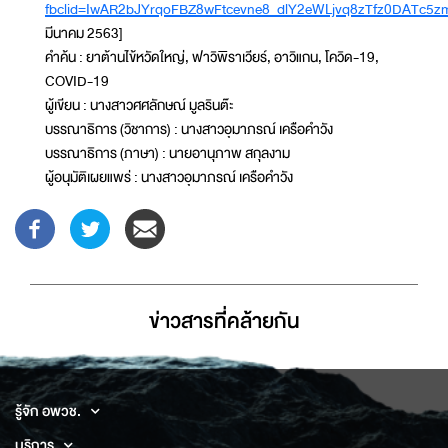
fbclid=IwAR2bJYrqoFBZ8wFtcevne8_dlY2eWLjvq8zTfz0DATc5z
มีนาคม 2563]
คำค้น : ยาต้านไข้หวัดใหญ่, ฟาวิพิราเวียร์, อาวิแกน, โควิด-19,
COVID-19
ผู้เขียน : นางสาวศศลักษณ์ มูลรินต๊ะ
บรรณาธิการ (วิชาการ) : นางสาวอุมาภรณ์ เครือคำวัง
บรรณาธิการ (ภาษา) : นายอานุภาพ สกุลงาม
ผู้อนุมัติเผยแพร่ : นางสาวอุมาภรณ์ เครือคำวัง
ข่าวสารที่่คล้ายกัน
รู้จัก อพวช.
บริการ