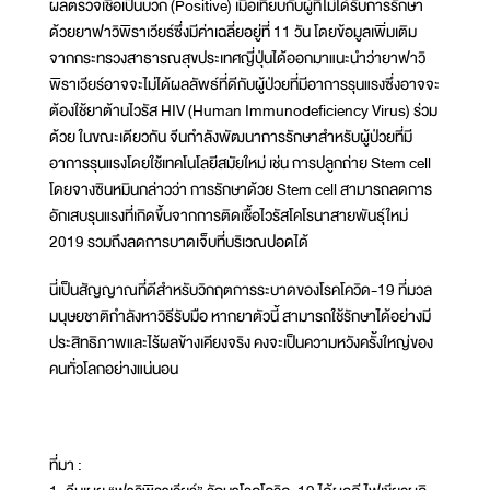
ผลตรวจเชื้อเป็นบวก (Positive) เมื่อเทียบกับผู้ที่ไม่ได้รับการรักษา
ด้วยยาฟาวิพิราเวียร์ซึ่งมีค่าเฉลี่ยอยู่ที่ 11 วัน โดยข้อมูลเพิ่มเติม
จากกระทรวงสาธารณสุขประเทศญี่ปุ่นได้ออกมาแนะนำว่ายาฟาวิ
พิราเวียร์อาจจะไม่ได้ผลลัพธ์ที่ดีกับผู้ป่วยที่มีอาการรุนแรงซึ่งอาจจะ
ต้องใช้ยาต้านไวรัส HIV (Human Immunodeficiency Virus) ร่วม
ด้วย ในขณะเดียวกัน จีนกำลังพัฒนาการรักษาสำหรับผู้ป่วยที่มี
อาการรุนแรงโดยใช้เทคโนโลยีสมัยใหม่ เช่น การปลูกถ่าย Stem cell
โดยจางซินหมินกล่าวว่า การรักษาด้วย Stem cell สามารถลดการ
อักเสบรุนแรงที่เกิดขึ้นจากการติดเชื้อไวรัสโคโรนาสายพันธุ์ใหม่
2019 รวมถึงลดการบาดเจ็บที่บริเวณปอดได้
นี่เป็นสัญญาณที่ดีสำหรับวิกฤตการระบาดของโรคโควิด-19 ที่มวล
มนุษยชาติกำลังหาวิธีรับมือ หากยาตัวนี้ สามารถใช้รักษาได้อย่างมี
ประสิทธิภาพและไร้ผลข้างเคียงจริง คงจะเป็นความหวังครั้งใหญ่ของ
คนทั่วโลกอย่างแน่นอน
ที่มา :