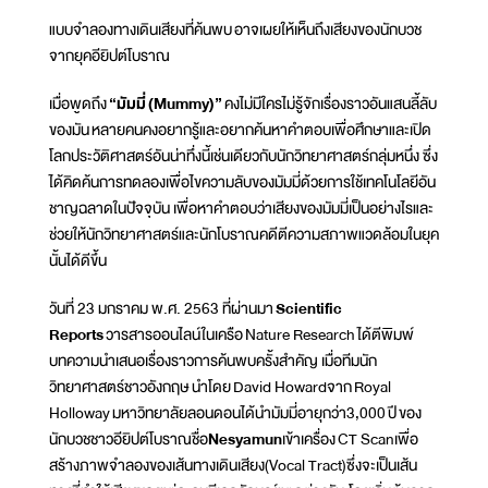
แบบจำลองทางเดินเสียงที่ค้นพบ อาจเผยให้เห็นถึงเสียงของนักบวช
จากยุคอียิปต์โบราณ
เมื่อพูดถึง
“มัมมี่ (Mummy)”
คงไม่มีใครไม่รู้จักเรื่องราวอันแสนลี้ลับ
ของมัน หลายคนคงอยากรู้และอยากค้นหาคำตอบเพื่อศึกษาและเปิด
โลกประวัติศาสตร์อันน่าทึ่งนี้เช่นเดียวกับนักวิทยาศาสตร์กลุ่มหนึ่ง ซึ่ง
ได้คิดค้นการทดลองเพื่อไขความลับของมัมมี่ด้วยการใช้เทคโนโลยีอัน
ชาญฉลาดในปัจจุบัน เพื่อหาคำตอบว่าเสียงของมัมมี่เป็นอย่างไรและ
ช่วยให้นักวิทยาศาสตร์และนักโบราณคดีตีความสภาพแวดล้อมในยุค
นั้นได้ดีขึ้น
วันที่ 23 มกราคม พ.ศ. 2563 ที่ผ่านมา
Scientific
Reports
วารสารออนไลน์ในเครือ Nature Research ได้ตีพิมพ์
บทความนำเสนอเรื่องราวการค้นพบครั้งสำคัญ เมื่อทีมนัก
วิทยาศาสตร์ชาวอังกฤษ นำโดย David Howardจาก Royal
Holloway มหาวิทยาลัยลอนดอนได้นำมัมมี่อายุกว่า3,000 ปี ของ
นักบวชชาวอียิปต์โบราณชื่อ
Nesyamun
เข้าเครื่อง CT Scanเพื่อ
สร้างภาพจำลองของเส้นทางเดินเสียง(Vocal Tract)ซึ่งจะเป็นเส้น