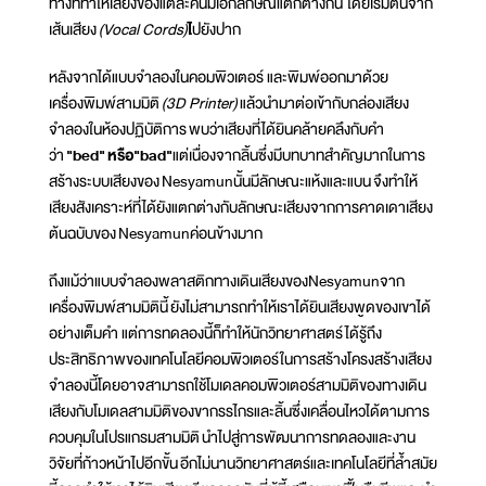
ทางที่ทำให้เสียงของแต่ละคนมีเอกลักษณ์แตกต่างกัน
โดยเริ่มต้นจาก
เส้นเสียง
(Vocal Cords)
ไ
ปยังปาก
หลังจากได้แบบจำลองในคอมพิวเตอร์ และพิมพ์ออกมาด้วย
เครื่องพิมพ์สามมิติ
(3
D Printer
)
แล้วนำมาต่อเข้ากับกล่องเสียง
จำลองในห้องปฏิบัติการ พบว่าเสียงที่ได้ยินคล้ายคลึงกับคำ
ว่า
"bed" หรือ"bad"
แต่เนื่องจากลิ้นซึ่งมีบทบาทสำคัญมากในการ
สร้างระบบเสียงของ Nesyamunนั้นมีลักษณะแห้งและแบน จึงทำให้
เสียงสังเคราะห์ที่ได้ยังแตกต่างกับลักษณะเสียงจากการคาดเดาเสียง
ต้นฉบับของ Nesyamunค่อนข้างมาก
ถึงแม้ว่าแบบจำลองพลาสติกทางเดินเสียงของNesyamunจาก
เครื่องพิมพ์สามมิตินี้ ยังไม่สามารถทำให้เราได้ยินเสียงพูดของเขาได้
อย่างเต็มคำ แต่การทดลองนี้ก็ทำให้นักวิทยาศาสตร์ได้รู้ถึง
ประสิทธิภาพของเทคโนโลยีคอมพิวเตอร์ในการสร้างโครงสร้างเสียง
จำลองนี้โดยอาจสามารถใช้โมเดลคอมพิวเตอร์สามมิติของทางเดิน
เสียงกับโมเดลสามมิติของขากรรไกรและลิ้นซึ่งเคลื่อนไหวได้ตามการ
ควบคุมในโปรแกรมสามมิติ นำไปสู่การพัฒนาการทดลองและงาน
วิจัยที่ก้าวหน้าไปอีกขั้น อีกไม่นานวิทยาศาสตร์และเทคโนโลยีที่ล้ำสมัย