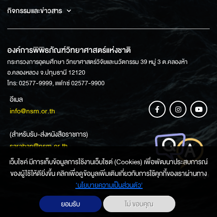
กิจกรรมและข่าวสาร
องค์การพิพิธภัณฑ์วิทยาศาสตร์แห่งชาติ
กระทรวงการอุดมศึกษา วิทยาศาสตร์วิจัยและนวัตกรรม 39 หมู่ 3 ต.คลองห้า
อ.คลองหลวง จ.ปทุมธานี 12120
โทร: 02577-9999, แฟกซ์ 02577-9900
อีเมล
info@nsm.or.th
(สำหรับรับ-ส่งหนังสือราชการ)
saraban@nsm.or.th
เว็บไซค์ มีการเก็บข้อมูลการใช้งานเว็บไซต์ (Cookies) เพื่อพัฒนาประสบการณ์
ของผู้ใช้ให้ดียิ่งขึ้น คลิกเพื่อดูข้อมูลเพิ่มเติมเกี่ยวกับการใช้คุกกี้ของเราผ่านทาง
ช่องทางการสอบถามข้อมูล
‘นโยบายความเป็นส่วนตัว'
ยอมรับ
ไม่ ขอบคุณ