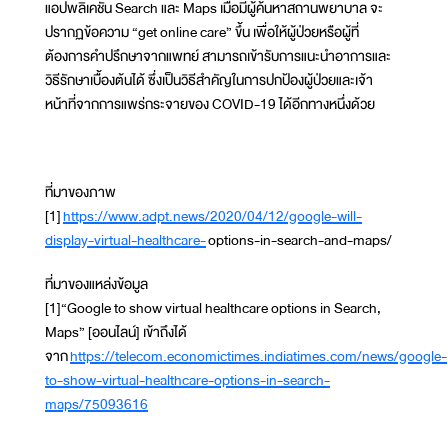
แอปพลิเคชัน Search และ Maps เมื่อมีผู้ค้นหาสถานพยาบาล จะ
ปรากฏข้อความ “get online care” ขึ้น เพื่อให้ผู้ป่วยหรือผู้ที่
ต้องการคำปรึกษาจากแพทย์ สามารถเข้ารับการแนะนำอาการและ
วิธีรักษาเบื้องต้นได้ ซึ่งเป็นวิธีสำคัญในการปกป้องผู้ป่วยและเจ้า
หน้าที่จากการแพร่กระจายของ COVID-19 ได้อีกทางหนึ่งด้วย
ที่มาของภาพ
[1]
https://www.adpt.news/2020/04/12/google-will-
display-virtual-healthcare-
options-in-search-and-maps/
ที่มาของแหล่งข้อมูล
[1]“Google to show virtual healthcare options in Search,
Maps” [ออนไลน์] เข้าถึงได้
จาก
https://telecom.economictimes.indiatimes.com/news/google-
to-show-virtual-healthcare-options-in-search-
maps/75093616