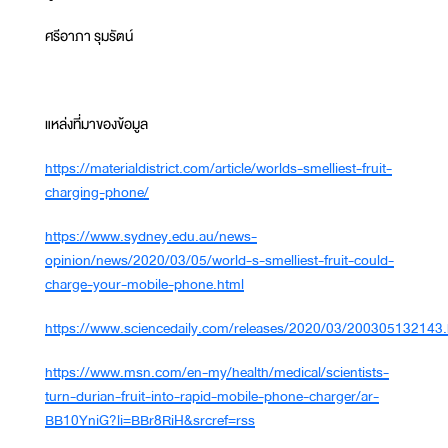
ศรีอาภา รุมรัตน์
แหล่งที่มาของข้อมูล
https://materialdistrict.com/article/worlds-smelliest-fruit-
charging-phone/
https://www.sydney.edu.au/news-
opinion/news/2020/03/05/world-s-smelliest-fruit-could-
charge-your-mobile-phone.html
https://www.sciencedaily.com/releases/2020/03/200305132143
https://www.msn.com/en-my/health/medical/scientists-
turn-durian-fruit-into-rapid-mobile-phone-charger/ar-
BB10YniG?li=BBr8RiH&srcref=rss