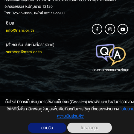
กระทรวงการอุดมศึกษา วิทยาศาสตร์วิจัยและนวัตกรรม 39 หมู่ 3 ต.คลองห้า
อ.คลองหลวง จ.ปทุมธานี 12120
โทร: 02577-9999, แฟกซ์ 02577-9900
อีเมล
info@nsm.or.th
(สำหรับรับ-ส่งหนังสือราชการ)
saraban@nsm.or.th
ช่องทางการสอบถามข้อมูล
เว็บไซค์ มีการเก็บข้อมูลการใช้งานเว็บไซต์ (Cookies) เพื่อพัฒนาประสบการณ์ของผ
ใช้ให้ดียิ่งขึ้น คลิกเพื่อดูข้อมูลเพิ่มเติมเกี่ยวกับการใช้คุกกี้ของเราผ่านทาง
‘นโยบา
ความเป็นส่วนตัว'
ยอมรับ
ไม่ ขอบคุณ