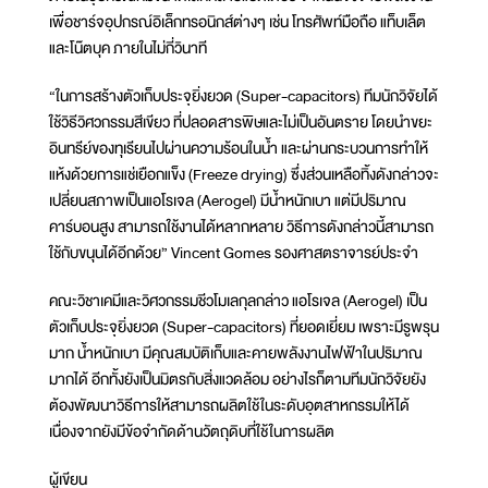
เพื่อชาร์จอุปกรณ์อิเล็กทรอนิกส์ต่างๆ เช่น โทรศัพท์มือถือ แท็บเล็ต
และโน๊ตบุค ภายในไม่กี่วินาที
“ในการสร้างตัวเก็บประจุยิ่งยวด (Super-capacitors) ทีมนักวิจัยได้
ใช้วิธีวิศวกรรมสีเขียว ที่ปลอดสารพิษและไม่เป็นอันตราย โดยนำขยะ
อินทรีย์ของทุเรียนไปผ่านความร้อนในน้ำ และผ่านกระบวนการทำให้
แห้งด้วยการแช่เยือกแข็ง (Freeze drying) ซึ่งส่วนเหลือทิ้งดังกล่าวจะ
เปลี่ยนสภาพเป็นแอโรเจล (Aerogel) มีน้ำหนักเบา แต่มีปริมาณ
คาร์บอนสูง สามารถใช้งานได้หลากหลาย วิธีการดังกล่าวนี้สามารถ
ใช้กับขนุนได้อีกด้วย” Vincent Gomes รองศาสตราจารย์ประจำ
คณะวิชาเคมีและวิศวกรรมชีวโมเลกุลกล่าว แอโรเจล (Aerogel) เป็น
ตัวเก็บประจุยิ่งยวด (Super-capacitors) ที่ยอดเยี่ยม เพราะมีรูพรุน
มาก น้ำหนักเบา มีคุณสมบัติเก็บและคายพลังงานไฟฟ้าในปริมาณ
มากได้ อีกทั้งยังเป็นมิตรกับสิ่งแวดล้อม อย่างไรก็ตามทีมนักวิจัยยัง
ต้องพัฒนาวิธีการให้สามารถผลิตใช้ในระดับอุตสาหกรรมให้ได้
เนื่องจากยังมีข้อจำกัดด้านวัตถุดิบที่ใช้ในการผลิต
ผู้เขียน